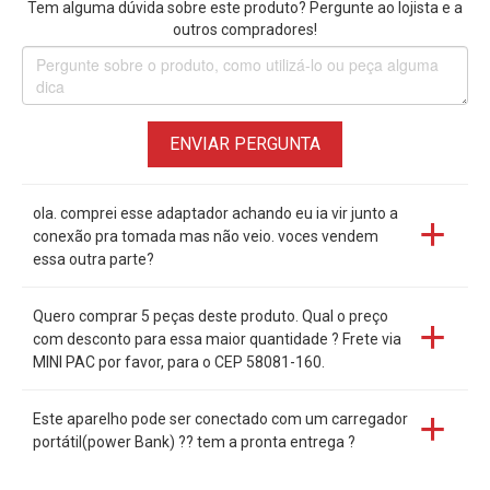
Tem alguma dúvida sobre este produto? Pergunte ao lojista e a
• Fornece carga continua para
Câmeras Sony Mirrorless
outros compradores!
• Fornecimento externo poder para estender seu tempo de
Disparos.
• Com proteção de sobre tensão de alta potência, sobre
corrente e curto-circuito.
ENVIAR PERGUNTA
• Circuito de proteção integrado totalmente decodificado,
exibindo o consumo de eletricidade na tela da
Câmera Sony
.
ola. comprei esse adaptador achando eu ia vir junto a
conexão pra tomada mas não veio. voces vendem
*
Apenas Acoplador DC PW20 de Bateria Sony NP-FW50,
essa outra parte?
Fonte não acompanha.
Quero comprar 5 peças deste produto. Qual o preço
Acoplador Dummy NP-FW50 para Câmeras Sony:
com desconto para essa maior quantidade ? Frete via
• Sony Alpha A6500
MINI PAC por favor, para o CEP 58081-160.
• Sony Alpha A6400
• Sony Alpha A6300
Este aparelho pode ser conectado com um carregador
• Sony Alpha A6100
portátil(power Bank) ?? tem a pronta entrega ?
• Sony Alpha A6000
• Sony Alpha A5100