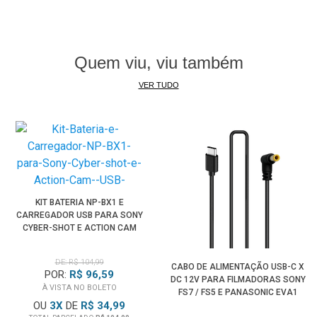
• Sony Alpha A7 / A7 II
• Sony Alpha A7R / A7R II
• Sony Alpha A7S / A7S II
Quem viu, viu também
• Sony Alpha ZV-E10
VER TUDO
• Sony Alpha NEX-3 / NEX-3N
• Sony Alpha NEX-5 / NEX-5N
• Sony Alpha NEX-6
• Sony Alpha NEX-7
• Sony Alpha NEX-C3
• Sony Alpha NEX-F3
• Sony Alpha SLT-A33
KIT BATERIA NP-BX1 E
• Sony Alpha SLT-A35
CARREGADOR USB PARA SONY
CYBER-SHOT E ACTION CAM
• Sony Alpha SLT-A37
• Sony Alpha SLT-A55
DE: R$ 104,99
• Sony Alpha SLT-A55V
CABO DE ALIMENTAÇÃO USB-C X
POR:
R$ 96,59
DC 12V PARA FILMADORAS SONY
• Sony Cyber-shot DSC-RX10 / RX10 II / RX10 III / RX10 IV
À VISTA NO BOLETO
FS7 / FS5 E PANASONIC EVA1
• Monitor Sony CLM-FHD5
OU
3
X
DE
R$ 34,99