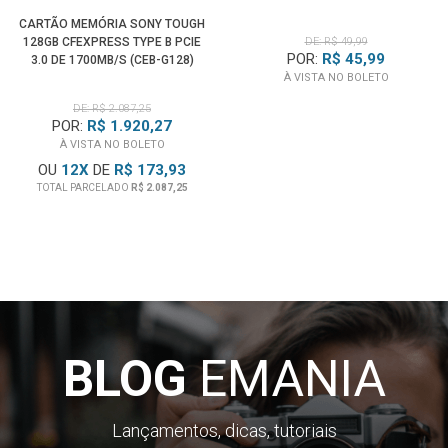
SPOTLIGHT
CARTÃO MEMÓRIA SONY TOUGH
128GB CFEXPRESS TYPE B PCIE
DE: R$ 49,99
POR:
R$ 45,99
3.0 DE 1700MB/S (CEB-G128)
À VISTA NO BOLETO
DE: R$ 2.087,25
POR:
R$ 1.920,27
À VISTA NO BOLETO
OU
12
X
DE
R$ 173,93
TOTAL PARCELADO
R$ 2.087,25
BLOG
EMANIA
Lançamentos, dicas, tutoriais