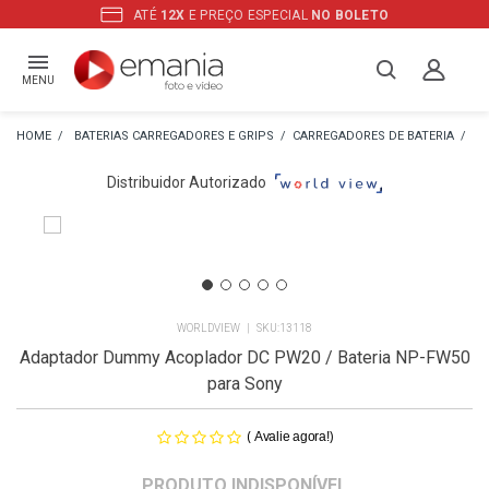
ATÉ
12X
E PREÇO ESPECIAL
NO BOLETO
MENU
BATERIAS CARREGADORES E GRIPS
CARREGADORES DE BATERIA
CA
Distribuidor Autorizado
WORLDVIEW
13118
Adaptador Dummy Acoplador DC PW20 / Bateria NP-FW50
para Sony
(
)
Avalie agora!