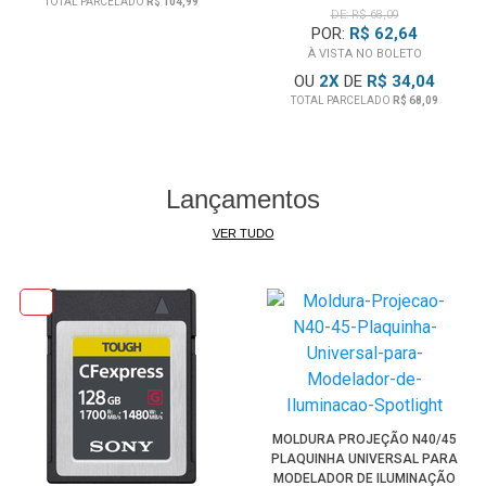
TOTAL PARCELADO
R$ 104,99
DE: R$ 68,09
Entre outras Compatíveis Câmera Sony e Cyber-shot com
POR:
R$ 62,64
a
Bateria Sony
NP-FW50.
À VISTA NO BOLETO
OU
2
X
DE
R$ 34,04
TOTAL PARCELADO
R$ 68,09
Obs:
Certifique sempre de fechar o compartimento de
Bateria de sua Câmera.
Lançamentos
VER TUDO
MOLDURA PROJEÇÃO N40/45
PLAQUINHA UNIVERSAL PARA
MODELADOR DE ILUMINAÇÃO