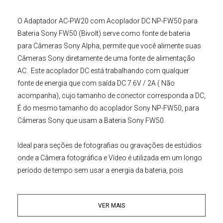
O
Adaptador AC-PW20 com Acoplador DC NP-FW50 para
Bateria Sony FW50 (Bivolt)
serve como fonte de bateria
para
Câmeras
Sony
Alpha, permite que você alimente suas
Câmeras Sony diretamente de uma fonte de alimentação
AC.
Este acoplador DC está trabalhando com qualquer
fonte de energia que com saída DC 7.6V / 2A ( Não
acompanha), cujo tamanho de conector corresponda a DC,
É do mesmo tamanho do acoplador Sony NP-FW50, para
Câmeras
Sony
que usam a Bateria Sony FW50.
Ideal para seções de fotografias ou gravações de estúdios
onde a
Câmera fotográfica
e Vídeo é utilizada em um longo
período de tempo sem usar a energia da bateria, pois
fornece energia ininterrupta para fotografar ou filmar.
Substitui todas as
Câmeras Mirrorless Sony
que usam
VER MAIS
a Bateria Sony NP-FW50.