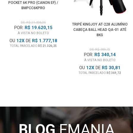
POCKET 6K PRO (CANON EF) /
BMPCC6KPRO
DE: R$ 21.326,25
TRIPÉ KINGJOY AT-228 ALUMÍNIO
POR:
R$ 19.620,15
CABEÇA BALL HEAD QA-01 ATÉ
À VISTA NO BOLETO
8KG
OU
12
X
DE
R$ 1.777,18
TOTAL PARCELADO
R$ 21.326,25
DE: R$ 369,72
POR:
R$ 340,14
À VISTA NO BOLETO
OU
12
X
DE
R$ 30,81
TOTAL PARCELADO
R$ 369,72
BLOG
EMANIA