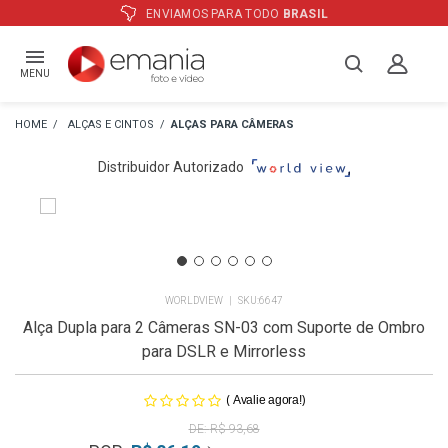
IAMOS PARA TODO
BRASIL
ATÉ
12
MENU
ALÇAS E CINTOS
ALÇAS PARA CÂMERAS
Distribuidor Autorizado
WORLDVIEW
6647
Alça Dupla para 2 Câmeras SN-03 com Suporte de Ombro
para DSLR e Mirrorless
(
)
Avalie agora!
R$ 93,68