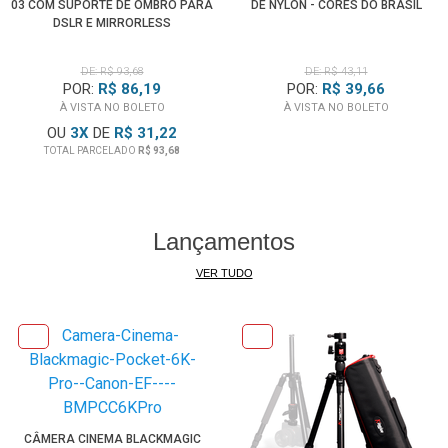
03 COM SUPORTE DE OMBRO PARA
DE NYLON - CORES DO BRASIL
DSLR E MIRRORLESS
DE: R$ 93,68
DE: R$ 43,11
POR:
R$ 86,19
POR:
R$ 39,66
À VISTA NO BOLETO
À VISTA NO BOLETO
OU
3
X
DE
R$ 31,22
TOTAL PARCELADO
R$ 93,68
Lançamentos
VER TUDO
CÂMERA CINEMA BLACKMAGIC