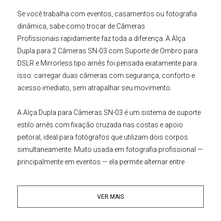
Se você trabalha com eventos, casamentos ou fotografia
dinâmica, sabe como trocar de
Câmeras
Profissionais
rapidamente faz toda a diferença. A
Alça
Dupla para 2 Câmeras SN-03 com Suporte de Ombro para
DSLR e Mirrorless
tipo arnês foi pensada exatamente para
isso: carregar duas câmeras com segurança, conforto e
acesso imediato, sem atrapalhar seu movimento.
A
Alça Dupla para
Câmeras
SN-03
é um sistema de suporte
estilo arnês com fixação cruzada nas costas e apoio
peitoral, ideal para fotógrafos que utilizam dois corpos
simultaneamente. Muito usada em fotografia profissional —
principalmente em eventos — ela permite alternar entre
câmeras de forma rápida, sem precisar retirar o
equipamento do corpo.
VER MAIS
O design distribui o peso de maneira equilibrada entre os