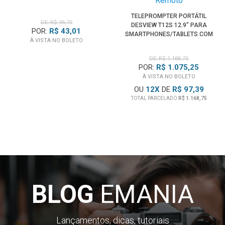
TELEPROMPTER PORTÁTIL
DE: R$ 46,75
DESVIEW T12S 12.9" PARA
POR:
R$ 43,01
SMARTPHONES/TABLETS COM
À VISTA NO BOLETO
CONTROLE REMOTO
DE: R$ 1.168,75
POR:
R$ 1.075,25
À VISTA NO BOLETO
OU
12
X
DE
R$ 97,39
TOTAL PARCELADO
R$ 1.168,75
BLOG
EMANIA
Lançamentos, dicas, tutoriais