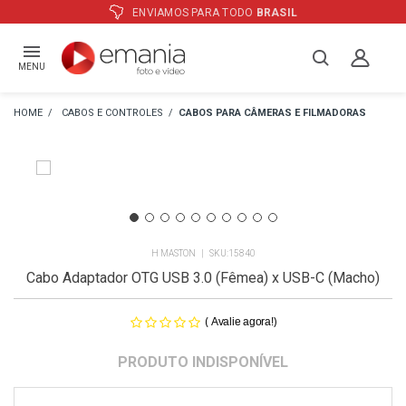
ATÉ
12X
E PREÇO ESPECIAL
NO BOLETO
MENU
CABOS E CONTROLES
CABOS PARA CÂMERAS E FILMADORAS
H MASTON
15840
Cabo Adaptador OTG USB 3.0 (Fêmea) x USB-C (Macho)
(
)
Avalie agora!