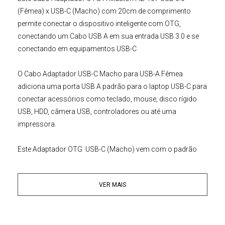
(Fêmea) x USB-C (Macho)
com 20cm de comprimento
permite conectar o dispositivo inteligente com OTG,
conectando um Cabo USB A em sua entrada USB 3.0 e se
conectando em equipamentos USB-C
O
Cabo Adaptador USB-C
Macho para USB-A Fêmea
a
diciona uma porta USB A padrão para o laptop USB-C para
conectar acessórios como teclado, mouse, disco rígido
USB, HDD, câmera USB, controladores ou até uma
impressora.
Este
Adaptador OTG USB-C (Macho) vem com o padrão
entrada USB 3.0 (Fêmea
), suporta sincronização de dados
em alta velocidade de até 5 Gbps, 10x mais rápido que os
VER MAIS
arquivos USB 2.0; O arquivo seja transferido em apenas
alguns segundos, economizando seu tempo facilmente.