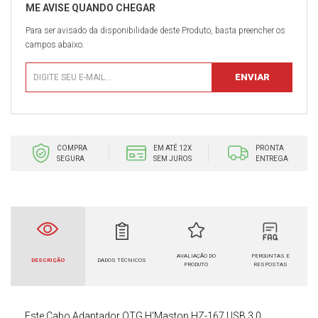
Para ser avisado da disponibilidade deste Produto, basta preencher os
campos abaixo.
COMPRA
EM ATÉ 12X
PRONTA
SEGURA
SEM JUROS
ENTREGA
AVALIAÇÃO DO
PERGUNTAS E
DESCRIÇÃO
DADOS TÉCNICOS
PRODUTO
RESPOSTAS
Este
Cabo Adaptador OTG
H'Maston HZ-167 USB 3.0