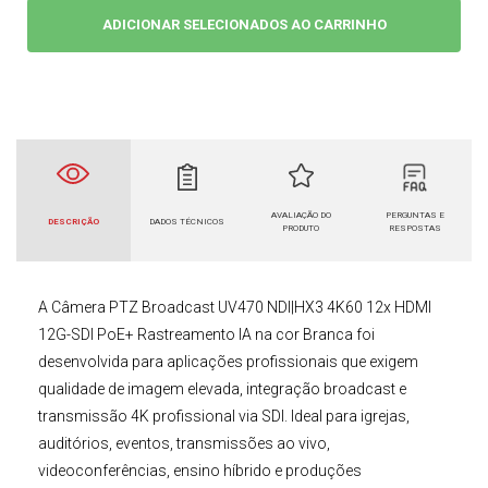
ADICIONAR SELECIONADOS AO CARRINHO
AVALIAÇÃO DO
PERGUNTAS E
DESCRIÇÃO
DADOS TÉCNICOS
PRODUTO
RESPOSTAS
A
Câmera
PTZ Broadcast
UV470 NDI|HX3 4K60 12x HDMI
12G-SDI PoE+ Rastreamento IA na cor Branca
foi
desenvolvida para aplicações profissionais que exigem
qualidade de imagem elevada, integração broadcast e
transmissão 4K profissional via SDI. Ideal para igrejas,
auditórios, eventos, transmissões ao vivo,
videoconferências, ensino híbrido e produções