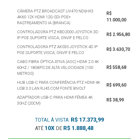
CÂMERA PTZ BROADCAST UV470 NDI|HX3
R$
4K60 12X HDMI 12G-SDI POE+
11.000,00
RASTREAMENTO IA (BRANCA)
CONTROLADORA PTZ KBD2000 JOYSTICK 3D
R$ 2.956,80
IP POE SUPORTE VISCA, ONVIF E PELCO
CONTROLADORA PTZ AK030 JOYSTICK 4D IP
R$ 3.630,70
POE SUPORTE VISCA, ONVIF E PELCO
CABO FIBRA ÓPTICA ATIVA (AOC) HDMI 2.0 4K
R$ 558,68
60HZ / 18GBPS DE ALTA VELOCIDADE (100
METROS)
HUB USB-C PARA CONFERÊNCIA PTZ HDMI 4K
R$ 699,60
USB 3.0 LAN RJ45 COM FONTE BIVOLT
ADAPTADOR USB-C PARA HDMI FÊMEA 4K
R$ 38,99
30HZ (20CM)
R$ 17.373,99
TOTAL À VISTA:
10X
R$ 1.888,48
ATÉ
DE