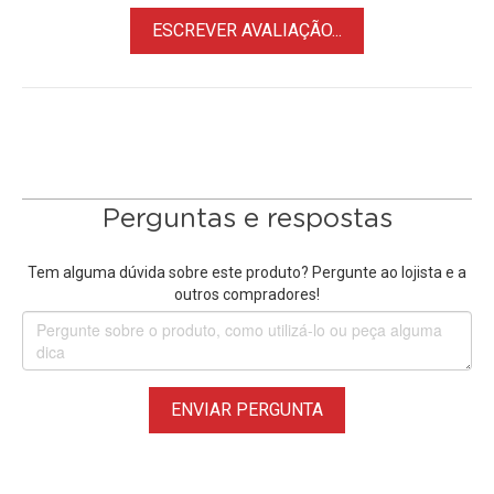
durante toda a operação, mantendo pessoas e objetos
ESCREVER AVALIAÇÃO...
sempre nítidos mesmo em movimentação constante.
O sistema de Rastreamento Inteligente por IA integrado
reconhece automaticamente rostos e corpos humanos,
mantendo apresentadores e palestrantes sempre
centralizados no enquadramento sem necessidade de
operador dedicado. Isso torna a
Câmera
Perguntas e respostas
PTZ Broadcast
ideal para auditórios, igrejas, salas de
treinamento, eventos corporativos e produções
Tem alguma dúvida sobre este produto? Pergunte ao lojista e a
automatizadas.
outros compradores!
A conectividade profissional oferece integração completa
com ambientes broadcast, AV profissional e streaming. A
Câmera PTZ UV470 Broadcast UV470 NDI|HX3 4K60 12x
ENVIAR PERGUNTA
com Rastreamento IA
possui saídas HDMI, 12G-SDI, USB
3.0 e LAN/IP com suporte a NDI|HX3, permitindo conexão
com switchers, mixers de vídeo, softwares de transmissão,