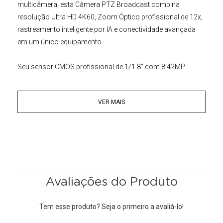
multicâmera, esta
Câmera PTZ Broadcast
combina
resolução Ultra HD 4K60, Zoom Óptico profissional de 12x,
rastreamento inteligente por IA e conectividade avançada
em um único equipamento.
Seu sensor CMOS profissional de 1/1.8” com 8.42MP
proporciona imagens extremamente nítidas, excelente
reprodução de cores e ótimo desempenho mesmo em
VER MAIS
ambientes internos ou com iluminação reduzida. O
processamento ISP avançado aliado à redução de ruído 2D
e 3D mantém a imagem limpa e equilibrada durante
transmissões ao vivo, gravações e aplicações broadcast
profissionais.
Sua Lente profissional com Zoom Óptico de 12x permite
Avaliações do Produto
capturar desde planos abertos até closes detalhados com
excelente qualidade. O sistema de foco automático
Tem esse produto? Seja o primeiro a avaliá-lo!
inteligente realiza ajustes rápidos, suaves e precisos