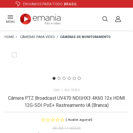
ATÉ
12X
E PREÇO ESPECIAL
NO BOLETO
MENU
CÂMERAS PARA VÍDEO
CÂMERAS DE MONITORAMENTO
GWV
18364
Câmera PTZ Broadcast UV470 NDI|HX3 4K60 12x HDMI
12G-SDI PoE+ Rastreamento IA (Branca)
(
)
Avalie agora!
R$ 11.000,00