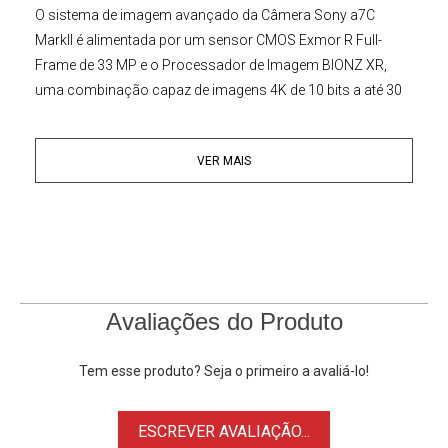
O sistema de imagem avançado da
Câmera Sony
a7C
MarkII
é alimentada por um sensor CMOS Exmor R Full-
Frame de 33 MP e o Processador de Imagem BIONZ XR,
uma combinação capaz de imagens 4K de 10 bits a até 30
fps ou uma taxa máxima de disparo contínuo de 10 fps
com AF e AE usando obturador mecânico ou eletrônico. A
VER MAIS
introdução da estrutura retroiluminada no sensor da
Câmera Mirrorless Sony
proporciona uma resolução mais
alta sem sacrificar a sensibilidade. Com uma faixa ISO de
100-51200 que pode ser expandida até ISO 50-204800, a
câmera apresenta desempenho em condições de pouca luz
com ruído mínimo e ampla faixa dinâmica.
Avaliações do Produto
Gravação de vídeo
Junto com seu poderoso sensor e processador, o
Câmera
Tem esse produto? Seja o primeiro a avaliá-lo!
Mirrorless Sony a7C II
traz um forte conjunto de recursos
de vídeo para criadores de conteúdo e videomakers do dia a
ESCREVER AVALIAÇÃO...
dia.