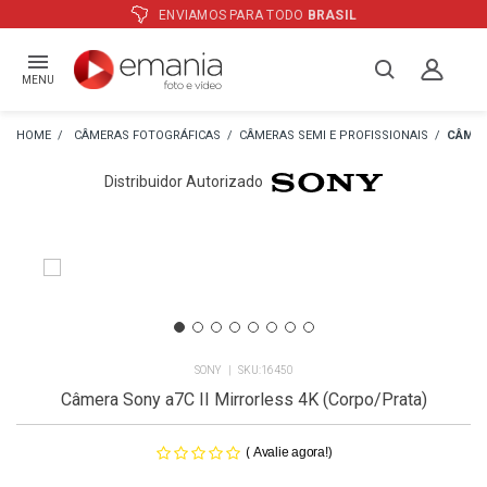
ATÉ
12X
E PREÇO ESPECIAL
NO BOLETO
MENU
CÂMERAS FOTOGRÁFICAS
CÂMERAS SEMI E PROFISSIONAIS
CÂMER
Distribuidor Autorizado
SONY
16450
Câmera Sony a7C II Mirrorless 4K (Corpo/Prata)
(
)
Avalie agora!