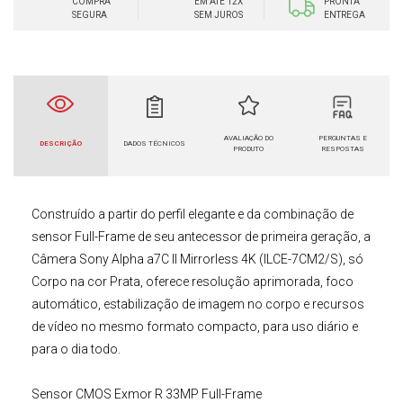
COMPRA
EM ATÉ 12X
PRONTA
SEGURA
SEM JUROS
ENTREGA
AVALIAÇÃO DO
PERGUNTAS E
DESCRIÇÃO
DADOS TÉCNICOS
PRODUTO
RESPOSTAS
Construído a partir do perfil elegante e da combinação de
sensor Full-Frame de seu antecessor de primeira geração, a
Câmera Sony Alpha a7C II Mirrorless 4K (ILCE-7CM2/S), só
Corpo na cor Prata,
oferece resolução aprimorada, foco
automático, estabilização de imagem no corpo e recursos
de vídeo no mesmo formato compacto, para uso diário e
para o dia todo.
Sensor CMOS Exmor R 33MP Full-Frame