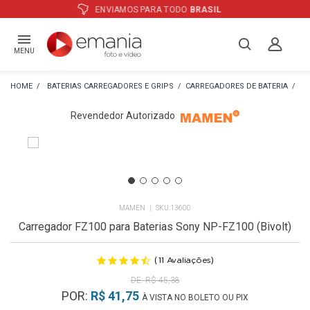
ATÉ
12X
E PREÇO ESPECIAL
NO BOLETO
MENU
BATERIAS CARREGADORES E GRIPS
CARREGADORES DE BATERIA
CA
Revendedor Autorizado
MAMEN
13600
Carregador FZ100 para Baterias Sony NP-FZ100 (Bivolt)
(
)
11
Avaliações
R$ 45,38
POR:
R$ 41,75
À VISTA NO BOLETO OU PIX