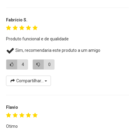
• Câmera
Sony ZV-E1
Mirrorless (ILCZV-E1/B)
• Câmera Sony FX3 Cinema Line (
ILME-FX3
)
• Câmera Sony FX30 Cinema Line (
ILME-FX30
)
Fabrício S.
Entre outras Câmeras Mirrorless e Cinema
Sony compatíveis com a Bateria Sony
NP-FZ100
Produto funcional e de qualidade
Sim, recomendaria este produto a um amigo
4
0
Compartilhar...
Flavio
Otimo