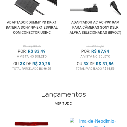
ADAPTADOR DUMMY PD DK-X1
ADAPTADOR AC AC-PW10AM
BATERIA SONY NP-BX1 ESPIRAL
PARA CÂMERAS SONY DSLR
COM CONECTOR USB-C
ALPHA SELECIONADAS (BIVOLT)
DE: R$ 90,75
DE: R$ 95,59
POR:
R$ 83,49
POR:
R$ 87,94
À VISTA NO BOLETO
À VISTA NO BOLETO
OU
3
X
DE
R$ 30,25
OU
3
X
DE
R$ 31,86
TOTAL PARCELADO
R$ 90,75
TOTAL PARCELADO
R$ 95,59
Lançamentos
VER TUDO