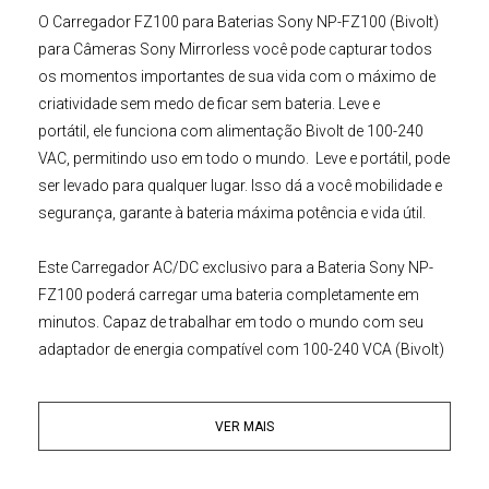
O
Carregador FZ100 para Baterias Sony NP-FZ100 (Bivolt)
para
Câmeras Sony Mirrorless
você pode capturar todos
os momentos importantes de sua vida com o máximo de
criatividade sem medo de ficar sem bateria. Leve e
portátil, ele funciona com alimentação Bivolt de 100-240
VAC, permitindo uso em todo o mundo. Leve e portátil, pode
ser levado para qualquer lugar. Isso dá a você mobilidade e
segurança, garante à bateria máxima potência e vida útil.
Este
Carregador AC/DC
exclusivo para a Bateria
Sony NP-
FZ100
poderá carregar uma bateria completamente em
minutos. Capaz de trabalhar em todo o mundo com seu
adaptador de energia compatível com 100-240 VCA (Bivolt)
Este
Carregador de Baterias NP-FZ100
possui indicador de
VER MAIS
carga, que acende em verde para standby e o vermelho para
carregar, o que facilita seu trabalho, pois assim, não há
necessidade de ir conferir a todo instante se a carga está ou