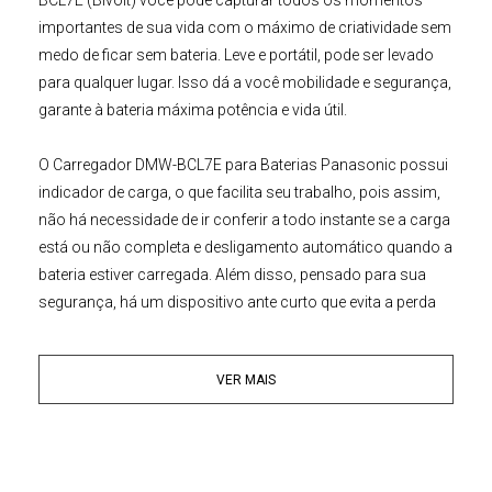
importantes de sua vida com o máximo de criatividade sem
medo de ficar sem bateria. Leve e portátil, pode ser levado
para qualquer lugar. Isso dá a você mobilidade e segurança,
garante à bateria máxima potência e vida útil.
O
Carregador DMW-BCL7E para Baterias Panasonic
possui
indicador de carga, o que facilita seu trabalho, pois assim,
não há necessidade de ir conferir a todo instante se a carga
está ou não completa e desligamento automático quando a
bateria estiver carregada. Além disso, pensado para sua
segurança, há um dispositivo ante curto que evita a perda
de sua bateria em casos de descargas de alta voltagem.
VER MAIS
Principais Características:
• Melhor performance, cargas mais rápidas
• Pequeno, leve e fácil de transportar
• Fabricados com a mais alta tecnologia