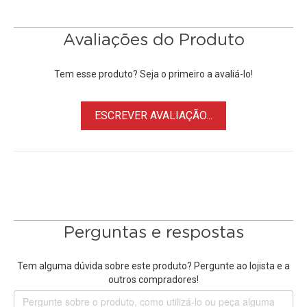
• Alta qualidade e máxima segurança
• 100% compatível com
Baterias de Panasonic
Avaliações do Produto
Modelos Compatíveis:
Baterias Panasonic
DMW-BCL7,
DMW-BCL7E, DMW-BCL7PP
Tem esse produto? Seja o primeiro a avaliá-lo!
Câmeras Panasonic
Compatíveis:
ESCREVER AVALIAÇÃO...
• Panasonic Lumix DMC-F5
• Panasonic Lumix DMC-FH10
• Panasonic Lumix DMC-FS50
• Panasonic Lumix DMC-SZ3
• Panasonic Lumix DMC-SZ3K
• Panasonic Lumix DMC-SZ8
• Panasonic Lumix DMC-SZ9
Perguntas e respostas
• Panasonic Lumix DMC-SZ10
• Panasonic Lumix DMC-SZ10EG
Tem alguma dúvida sobre este produto? Pergunte ao lojista e a
• Panasonic Lumix DMC-XS1
outros compradores!
• Panasonic Lumix DMC-XS3