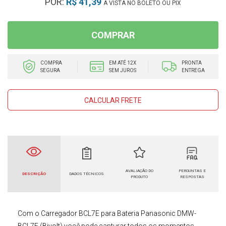
POR:
R$ 41,39
À VISTA NO BOLETO OU PIX
COMPRAR
COMPRA
EM ATÉ 12X
PRONTA
SEGURA
SEM JUROS
ENTREGA
CALCULAR FRETE
AVALIAÇÃO DO
PERGUNTAS E
DESCRIÇÃO
DADOS TÉCNICOS
PRODUTO
RESPOSTAS
Com o
Carregador BCL7E para Bateria Panasonic DMW-
BCL7E (Bivolt)
você pode capturar todos os momentos