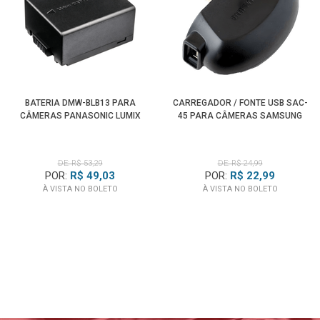
BATERIA DMW-BLB13 PARA
CARREGADOR / FONTE USB SAC-
CÂMERAS PANASONIC LUMIX
45 PARA CÂMERAS SAMSUNG
DE: R$ 53,29
DE: R$ 24,99
POR:
R$ 49,03
POR:
R$ 22,99
À VISTA NO BOLETO
À VISTA NO BOLETO
BLOG
EMANIA
Lançamentos, dicas, tutoriais
E tudo sobre fotografia