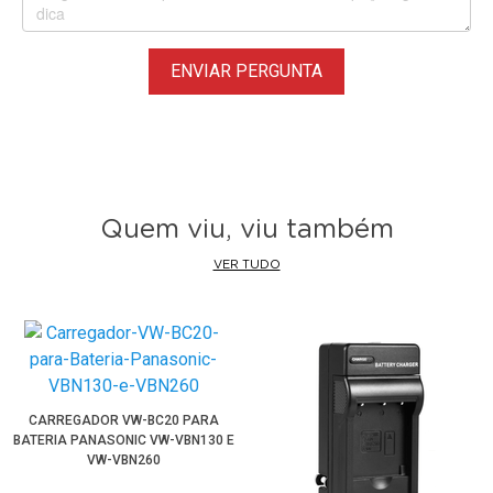
Entre outras Câmeras Panasonic Lumix que utilizam
Baterias DMW-BCL7, DMW-BCL7E, DMW-BCL7PP
ENVIAR PERGUNTA
Quem viu, viu também
VER TUDO
CARREGADOR VW-BC20 PARA
BATERIA PANASONIC VW-VBN130 E
VW-VBN260