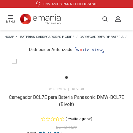
ATÉ
12X
E PREÇO ESPECIAL
NO BOLE
MENU
BATERIAS CARREGADORES E GRIPS
CARREGADORES DE BATERIA
CA
Distribuidor Autorizado
WORLDVIEW
9548
Carregador BCL7E para Bateria Panasonic DMW-BCL7E
(Bivolt)
(
)
Avalie agora!
R$ 44,99