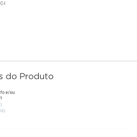
C-I
s do Produto
fo e/ou
?
)
16)