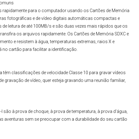
 Comuns
a-os rapidamente para o computador usando os
Cartões de Memória
ras fotográficas e de vídeo digitais automáticas compactas e
 de leitura de até 100MB/s e são duas vezes mais rápidos que os
transfira os arquivos rapidamente. Os
Cartões de Memória SDXC e
to e resistem à água, temperaturas extremas, raios X e
no cartão para facilitar a identificação.
ra
têm classificações de velocidade Classe 10 para gravar vídeos
e gravação de vídeo, quer esteja gravando uma reunião familiar,
-I
são à prova de choque, à prova de temperatura, à prova d’água,
uas aventuras sem se preocupar com a durabilidade do seu cartão