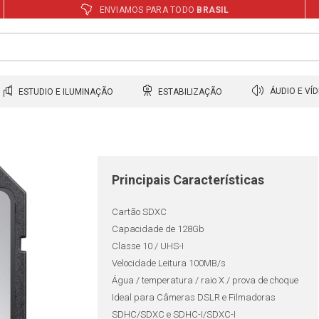
ENVIAMOS PARA TODO
BRASIL
ESTUDIO E ILUMINAÇÃO
ESTABILIZAÇÃO
ÁUDIO E VÍ
Principais Características
Cartão SDXC
Capacidade de 128Gb
Classe 10 / UHS-I
Velocidade Leitura 100MB/s
Água / temperatura / raio X / prova de choque
Ideal para Câmeras DSLR e Filmadoras
SDHC/SDXC e SDHC-I/SDXC-I