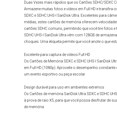
Duas Vezes mais rápidos que os Cartões SDHC/SDXC
Armazene muitas fotos e vídeos em Full HD e transfir
SDXC e SDHC UHS-I
SanDisk Ultra
. Excelentes para câme
médias, estes cartões de memória oferecem velocidades
cartões SDHC comuns, permitindo que você tire fotos e 
SDHC UHS-I
SanDisk
Ultra
vêm com 128GB de armazenamen
choques. Uma etiqueta permite que você anote o que está 
Excelente para captura de vídeos Full HD
Os
Cartões de Memória SDXC e SDHC UHS-I SanDisk Ult
em Full HD (1080p). Aproveite o desempenho constante d
um evento esportivo ou peça escolar.
Design durável para uso em ambientes extremos
Os
Cartões de memória SanDisk Ultra SDXC e SDHC UHS
à prova de raio X5, para que você possa desfrutar de s
de memória.