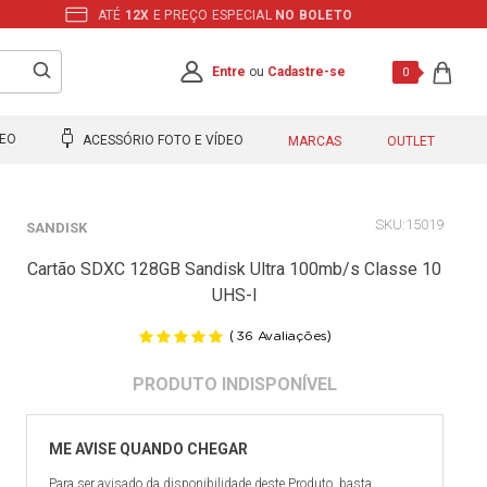
ATÉ
12X
E PREÇO ESPECIAL
NO BOLETO
Entre
ou
Cadastre-se
0
DEO
ACESSÓRIO FOTO E VÍDEO
MARCAS
OUTLET
15019
SANDISK
Cartão SDXC 128GB Sandisk Ultra 100mb/s Classe 10
UHS-I
(
)
36
Avaliações
Para ser avisado da disponibilidade deste Produto, basta