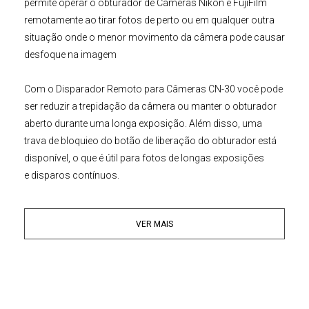
permite operar o obturador de
Câmeras Nikon
e
FujiFilm
remotamente ao tirar fotos de perto ou em qualquer outra
situação onde o menor movimento da câmera pode causar
desfoque na imagem
Com o
Disparador Remoto para Câmeras
CN-30
você pode
ser reduzir a trepidação da câmera ou manter o obturador
aberto durante uma longa exposição. Além disso, uma
trava de bloquieo do botão de liberação do obturador está
disponível, o que é útil para fotos de longas exposições
e disparos contínuos.
Principais Características:
VER MAIS
• Minimiza a vibração no momento da fotografia ou
filmagem
• Design pequeno e leve, não agrega peso na câmera
• Cabo de 80cm de excelente qualidade e durável
• Compatível com Câmeras