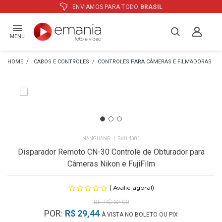
RA TODO
BRASIL
ATÉ
12X
E PREÇO 
MENU
CABOS E CONTROLES
CONTROLES PARA CÂMERAS E FILMADORAS
NANGUANG
4381
Disparador Remoto CN-30 Controle de Obturador para
Câmeras Nikon e FujiFilm
(
)
Avalie agora!
R$ 32,00
POR:
R$ 29,44
À VISTA NO BOLETO OU PIX