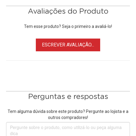
Nikon D3/D300/D700/D800E, FujiFilm 3 Pro e Fuji S5 Pro,
entre outras
Avaliações do Produto
• Controle facilmente o obturador para exposições
prolongadas, ou disparo contínuo.
Tem esse produto? Seja o primeiro a avaliá-lo!
ESCREVER AVALIAÇÃO...
Perguntas e respostas
Tem alguma dúvida sobre este produto? Pergunte ao lojista e a
outros compradores!