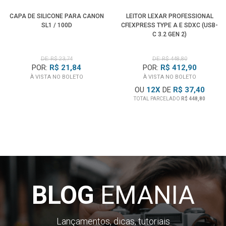
CAPA DE SILICONE PARA CANON
LEITOR LEXAR PROFESSIONAL
SL1 / 100D
CFEXPRESS TYPE A E SDXC (USB-
C 3.2 GEN 2)
DE: R$ 23,74
DE: R$ 448,80
POR:
R$ 21,84
POR:
R$ 412,90
À VISTA NO BOLETO
À VISTA NO BOLETO
OU
12
X
DE
R$ 37,40
TOTAL PARCELADO
R$ 448,80
BLOG
EMANIA
Lançamentos, dicas, tutoriais