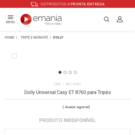
OS PRODUTOS A
PRONTA ENTREGA
MENU
TRIPÉ E MONOPÉ
DOLLY
CASY
10441
Dolly Universal Casy ET 8760 para Tripés
(
)
Avalie agora!