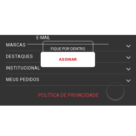
BLOG
EMANIA
NOSSAS NOVIDADES
Lançamentos, dicas, tutoriais
E tudo sobre fotografia
MARCAS
FIQUE POR DENTRO
DESTAQUES
INSTITUCIONAL
MEUS PEDIDOS
POLÍTICA DE PRIVACIDADE