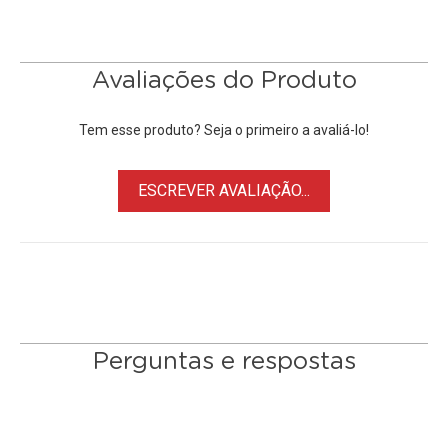
• Construção em alumínio
• Estilo Rodas Emborrachadas
• Rolamentos de esferas de alta qualidade
Avaliações do Produto
Tem esse produto? Seja o primeiro a avaliá-lo!
ESCREVER AVALIAÇÃO...
Perguntas e respostas