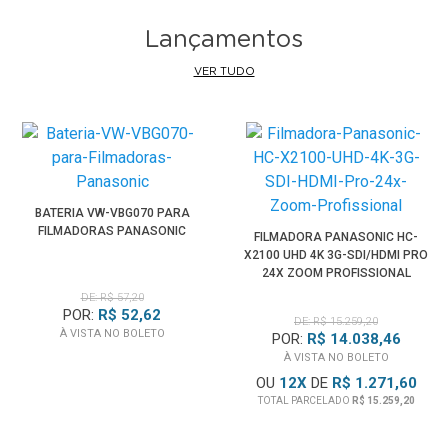
Lançamentos
VER TUDO
BATERIA VW-VBG070 PARA
FILMADORAS PANASONIC
FILMADORA PANASONIC HC-
X2100 UHD 4K 3G-SDI/HDMI PRO
24X ZOOM PROFISSIONAL
DE: R$ 57,20
POR:
R$ 52,62
DE: R$ 15.259,20
À VISTA NO BOLETO
POR:
R$ 14.038,46
À VISTA NO BOLETO
OU
12
X
DE
R$ 1.271,60
TOTAL PARCELADO
R$ 15.259,20
CADASTRE-SE E RECEBA