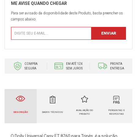
Para ser avisado da disponibilidade deste Produto, basta preencher os
campos abaixo.
COMPRA
EM ATÉ 12X
PRONTA
SEGURA
SEM JUROS
ENTREGA
AVALIAÇÃO DO
PERGUNTAS E
DESCRIÇÃO
DADOS TÉCNICOS
PRODUTO
RESPOSTAS
O
Dolly Universal Casy ET 8760 para Tripés,
é a solução