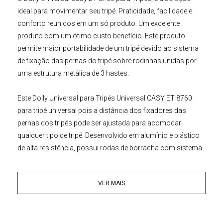
ideal para movimentar seu tripé. Praticidade, facilidade e
conforto reunidos em um só produto. Um excelente
produto com um ótimo custo benefício. Este produto
permite maior portabilidade de um tripé devido ao sistema
de fixação das pernas do tripé sobre rodinhas unidas por
uma estrutura metálica de
3
hastes.
Este
Dolly Universal para Tripés
Universal CASY ET 8760
para tripé universal pois a distância dos fixadores das
pernas dos
tripés
pode ser ajustada para acomodar
qualquer tipo de tripé. Desenvolvido em alumínio e plástico
de alta resistência, possui rodas de borracha com sistema
de travamento individuais, possui trava central para as 3
hastes através de pinos de fixação. Compatível com
Tripés
VER MAIS
de Vídeo
,
Tripés Fotográficos
e
Tripés Stand de Iluminação
.
Principais Características:
• Para todos os Tripés