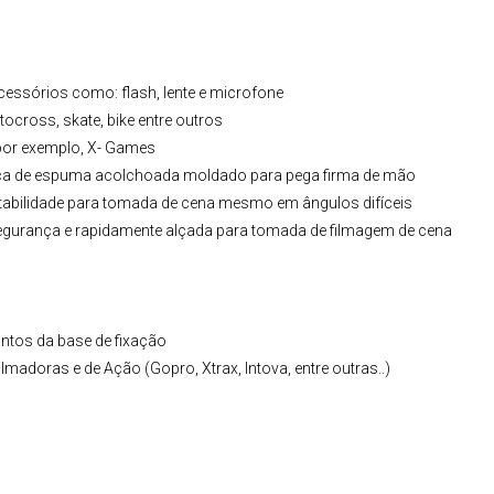
cessórios como: flash, lente e microfone
ocross, skate, bike entre outros
, por exemplo, X- Games
alça de espuma acolchoada moldado para pega firma de mão
tabilidade para tomada de cena mesmo em ângulos difíceis
gurança e rapidamente alçada para tomada de filmagem de cena
ntos da base de fixação
ilmadoras e de Ação (
Gopro
,
Xtrax
, Intova, entre outras..)