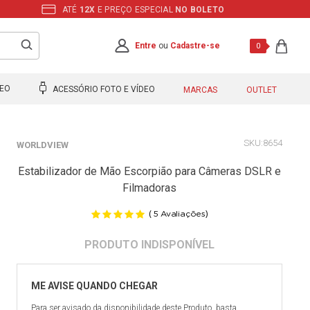
ATÉ
12X
E PREÇO ESPECIAL
NO BOLETO
Entre
ou
Cadastre-se
0
DEO
ACESSÓRIO FOTO E VÍDEO
MARCAS
OUTLET
8654
WORLDVIEW
Estabilizador de Mão Escorpião para Câmeras DSLR e
Filmadoras
(
)
5
Avaliações
Para ser avisado da disponibilidade deste Produto, basta