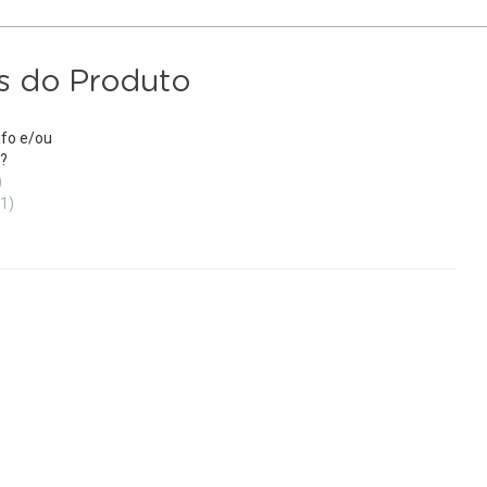
s do Produto
fo e/ou
?
)
(1)