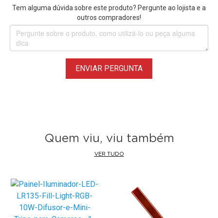
Tem alguma dúvida sobre este produto? Pergunte ao lojista e a
Vlogs, Vídeo para Youtube, Selfies, Live Streaming, e muito
outros compradores!
mais.
*
Tripé de Iluminação
não Acompanha, Vendido
Separadamente
ENVIAR PERGUNTA
Quem viu, viu também
VER TUDO