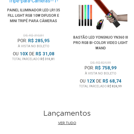
PAINEL ILUMINADOR LED LR135
FILL LIGHT RGB 10W DIFUSOR E
MINI TRIPÉ PARA CÂMERAS
DE: R$ 310,81
BASTÃO LED YONGNUO YN360 III
POR:
R$ 285,95
PRO RGB BI-COLOR VIDEO LIGHT
À VISTA NO BOLETO
WAND
OU
10
X
DE
R$ 31,08
TOTAL PARCELADO
R$ 310,81
DE: R$ 824,99
POR:
R$ 758,99
À VISTA NO BOLETO
OU
12
X
DE
R$ 68,74
TOTAL PARCELADO
R$ 824,99
Lançamentos
VER TUDO