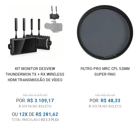
KIT MONITOR DESVIEW
FILTRO PRO MRC CPL 52MM
THUNDERMON TX + RX WIRELESS
SUPER FINO
HDMI TRANSMISSÃO DE VÍDEO
DE: R$ 3.379,53
DE: R$ 52,53
POR:
R$ 3.109,17
POR:
R$ 48,33
À VISTA NO BOLETO
À VISTA NO BOLETO
OU
12
X
DE
R$ 281,62
TOTAL PARCELADO
R$ 3.379,53