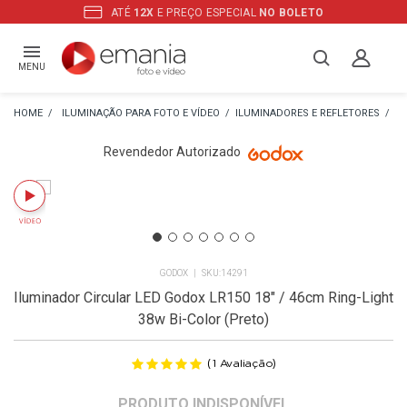
ATÉ
12X
E PREÇO ESPECIAL
NO BOLETO
MENU
ILUMINAÇÃO PARA FOTO E VÍDEO
ILUMINADORES E REFLETORES
IL
Revendedor Autorizado
GODOX
14291
Iluminador Circular LED Godox LR150 18" / 46cm Ring-Light
38w Bi-Color (Preto)
(
)
1
Avaliação