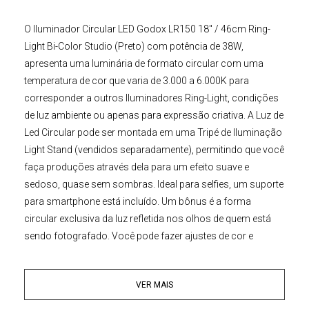
O
Iluminador Circular LED
Godox LR150 18" / 46cm Ring-
Light Bi-Color Studio (Preto)
com potência de 38W,
apresenta uma luminária de formato circular com uma
temperatura de cor que varia de 3.000 a 6.000K para
corresponder a outros Iluminadores Ring-Light, condições
de luz ambiente ou apenas para expressão criativa. A
Luz de
Led Circular
pode ser montada em uma
Tripé de Iluminação
Light Stand
(vendidos separadamente)
, permitindo que você
faça produções através dela para um efeito suave e
sedoso, quase sem sombras. Ideal para selfies, um suporte
para smartphone está incluído. Um bônus é a forma
circular exclusiva da luz refletida nos olhos de quem está
sendo fotografado. Você pode fazer ajustes de cor e
intensidade de luz a partir de um botão simples no aparelho,
ajustá-lo de maneira flexível e fácil para escolher o efeito de
VER MAIS
iluminação desejado.