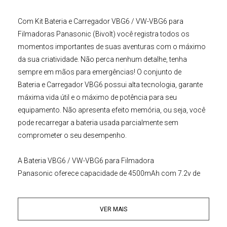
Com
Kit Bateria e Carregador VBG6 / VW-VBG6 para
Filmadoras Panasonic (Bivolt)
você registra todos os
momentos importantes de suas aventuras com o máximo
da sua criatividade. Não perca nenhum detalhe, tenha
sempre em mãos para emergências! O conjunto de
Bateria
e
Carregador
VBG6
possui alta tecnologia, garante
máxima vida útil e o máximo de potência para seu
equipamento. Não apresenta efeito memória, ou seja, você
pode recarregar a bateria usada parcialmente sem
comprometer o seu desempenho.
A
Bateria VBG6 / VW-VBG6 para Filmadora
Panasonic
oferece capacidade de 4500mAh com 7.2v de
tensão, além disso, é feita de íons de lítio que garante carga
mais rápida e total desempenho à sua
Filmadora
VER MAIS
Panasonic
. É uma fonte de energia confiável ideal para
viagens e trabalho externos.