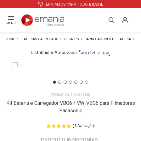
ATÉ
12X
E PREÇO ESPECIAL
NO BOLETO
MENU
BATERIAS CARREGADORES E GRIPS
CARREGADORES DE BATERIA
CA
Distribuidor Autorizado
WORLDVIEW
15200
Kit Bateria e Carregador VBG6 / VW-VBG6 para Filmadoras
Panasonic
(
)
1
Avaliação