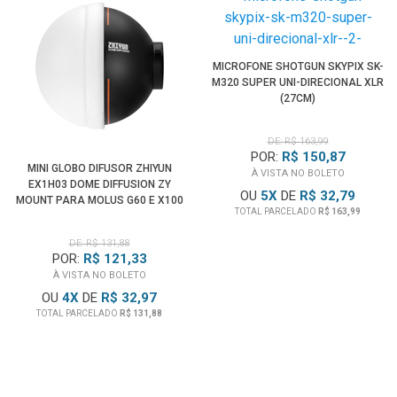
Aplicativo
Uma solução de iluminação portátil para uso externo,
MICROFONE SHOTGUN SKYPIX SK-
estúdio doméstico, fotografia, gravação de vídeo, criação
M320 SUPER UNI-DIRECIONAL XLR
de conteúdo, transmissão ao vivo e outros.
(27CM)
Outras Características:
DE: R$ 163,99
POR:
R$ 150,87
• Ventilador silencioso para resfriamento sem ruído
MINI GLOBO DIFUSOR ZHIYUN
À VISTA NO BOLETO
• Proteção contra superaquecimento
EX1H03 DOME DIFFUSION ZY
OU
5
X
DE
R$ 32,79
MOUNT PARA MOLUS G60 E X100
• OTA com suporte para atualizações de firmware
TOTAL PARCELADO
R$ 163,99
• Carcaça de alumínio para maior durabilidade
DE: R$ 131,88
• As baterias não podem ser carregadas enquanto
POR:
R$ 121,33
estiverem em uso
À VISTA NO BOLETO
OU
4
X
DE
R$ 32,97
TOTAL PARCELADO
R$ 131,88