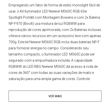
Empregando um fator de forma de estilo monolight fácil de
usar, o
Kit Iluminador LED Neewer MS60C RGB 65w
Spotlight Portátil com Montagem Bowens e com 2x Bateria
NP-F970 (Bivolt)
usa mistura de luz RGBWW para
reprodução de cores aprimorada, com 2x Baterias inclusas
oferece vários recursos em um acessório leve com apenas
700g. Este
kit Neewer MS60C RGB
inclui duas baterias NP-F
para fornecer energia no campo. Considerando seu
tamanho compacto, o
Iluminador LED
MS60C
pode ser
segurado com a empunhadura incluída. A capacidade
RGBWW do
LED RBG Neewer MS60C
dá acesso à roda de
cores de 360° com todas as suas variações de matiz e
saturação para uma ampla gama de cores. Controle
facilmente a luz a bordo ou remotamente por meio do
aplicativo para ajustar o CCT e o HSI e selecione entre 17
VER MAIS
efeitos criativos. O
Portátil Spotlight
LED Neewer
MS60C
pode ser convenientemente alimentado pelas
baterias incluídas ou por energia CA.