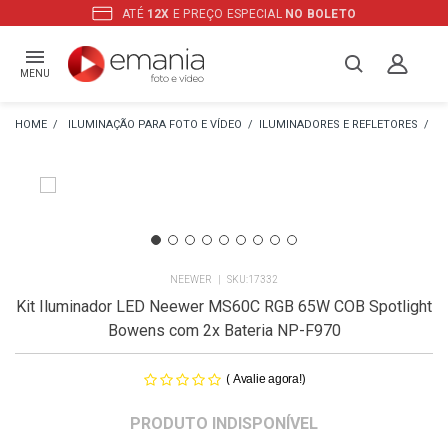
ATÉ
12X
E PREÇO ESPECIAL
NO BOLETO
MENU
ILUMINAÇÃO PARA FOTO E VÍDEO
ILUMINADORES E REFLETORES
IL
NEEWER
17332
Kit Iluminador LED Neewer MS60C RGB 65W COB Spotlight
Bowens com 2x Bateria NP-F970
(
)
Avalie agora!