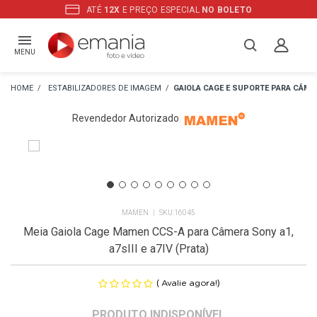
ATÉ
12X
E PREÇO ESPECIAL
NO BOLETO
MENU
ESTABILIZADORES DE IMAGEM
GAIOLA CAGE E SUPORTE PARA CÂME
Revendedor Autorizado
MAMEN
16045
Meia Gaiola Cage Mamen CCS-A para Câmera Sony a1,
a7sIII e a7IV (Prata)
(
)
Avalie agora!