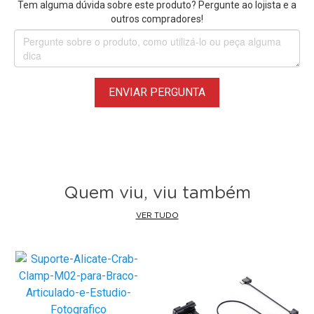
Tem alguma dúvida sobre este produto? Pergunte ao lojista e a
Compatibilidade:
outros compradores!
Câmera Sony a1 Mirrorless
Câmera Sony a7IV Mirrorless
Câmera Sony a7SIII Mirrorless
ENVIAR PERGUNTA
*Câmera, Punho lateral e Handle Grip não estão inclusos,
são vendidos separadamente. Imagens Ilustrativas.
Quem viu, viu também
VER TUDO