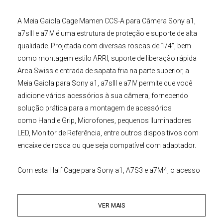
A
Meia Gaiola Cage Mamen CCS-A para Câmera Sony a1,
a7sIII e a7IV
é uma estrutura de proteção e suporte de alta
qualidade. Projetada com diversas roscas de 1/4", bem
como montagem estilo ARRI, suporte de liberação rápida
Arca Swiss e entrada de sapata fria na parte superior, a
Meia
Gaiola para Sony a1, a7sIII e a7IV
permite que você
adicione vários acessórios à sua câmera, fornecendo
solução prática para a montagem de acessórios
como
Handle Grip
,
Microfones
, pequenos
Iluminadores
LED
,
Monitor de Referência
, entre outros dispositivos com
encaixe de rosca ou que seja compatível com adaptador.
Com esta
Half
Cage para
Sony a1, A7S3 e a7M4
, o
acesso
aos controles, compartimentos e conectores da
Câmera Sony
é mantido mesmo quando a gaiola é
VER MAIS
instalada. Além disso, esta
Gaiola Cage
é versátil e
incorpora um encaixe fácil do parafuso da câmera e uma