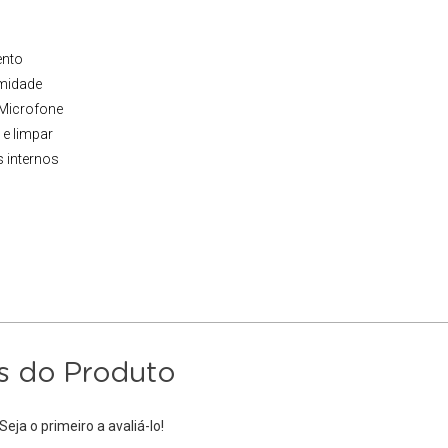
ento
umidade
Microfone
 e limpar
 internos
s do Produto
eja o primeiro a avaliá-lo!