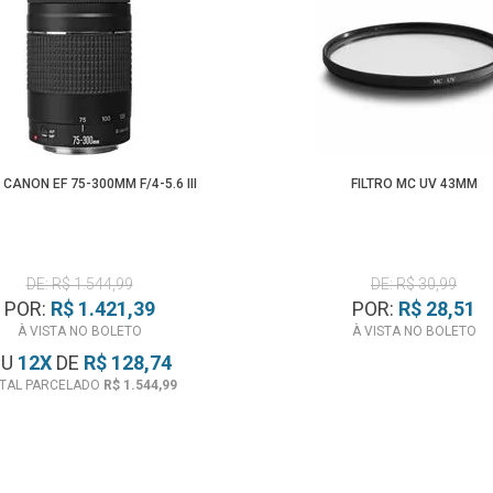
 CANON EF 75-300MM F/4-5.6 III
FILTRO MC UV 43MM
DE: R$ 1.544,99
DE: R$ 30,99
POR:
R$ 1.421,39
POR:
R$ 28,51
À VISTA NO BOLETO
À VISTA NO BOLETO
OU
12
X
DE
R$ 128,74
TAL PARCELADO
R$ 1.544,99