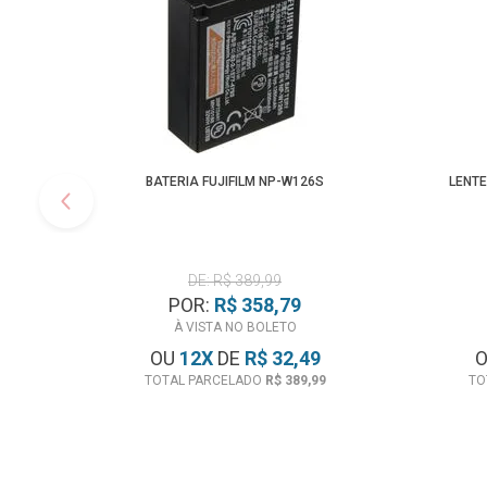
BATERIA FUJIFILM NP-W126S
LENTE
DE: R$ 389,99
POR:
R$ 358,79
À VISTA NO BOLETO
OU
12
X
DE
R$ 32,49
TOTAL PARCELADO
R$ 389,99
TO