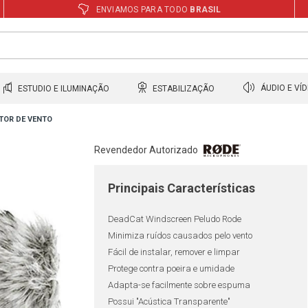
ENVIAMOS PARA TODO
BRASIL
ESTUDIO E ILUMINAÇÃO
ESTABILIZAÇÃO
ÁUDIO E VÍ
TOR DE VENTO
Revendedor Autorizado
Principais Características
DeadCat Windscreen Peludo Rode
Minimiza ruídos causados pelo vento
Fácil de instalar, remover e limpar
Protege contra poeira e umidade
Adapta-se facilmente sobre espuma
Possui "Acústica Transparente"