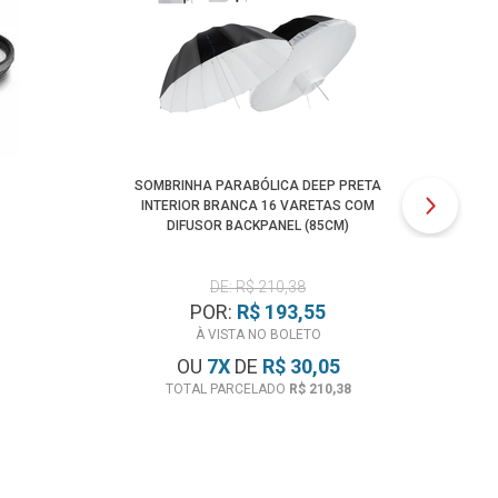
SOMBRINHA PARABÓLICA DEEP PRETA
ANE
INTERIOR BRANCA 16 VARETAS COM
DIFUSOR BACKPANEL (85CM)
DE: R$ 210,38
POR:
R$ 193,55
À VISTA NO BOLETO
OU
7
X
DE
R$ 30,05
TOTAL PARCELADO
R$ 210,38