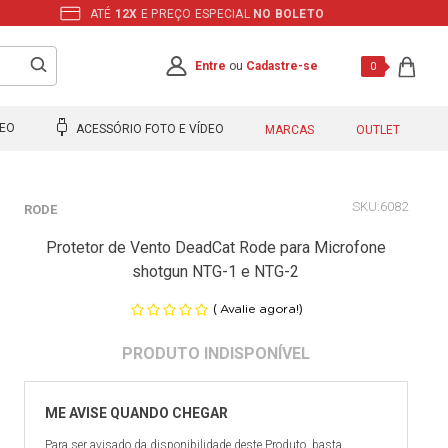
ATÉ
12X
E PREÇO ESPECIAL
NO BOLETO
Entre
ou
Cadastre-se
0
DEO
ACESSÓRIO FOTO E VÍDEO
MARCAS
OUTLET
6082
RODE
Protetor de Vento DeadCat Rode para Microfone
shotgun NTG-1 e NTG-2
(
)
Avalie agora!
Para ser avisado da disponibilidade deste Produto, basta