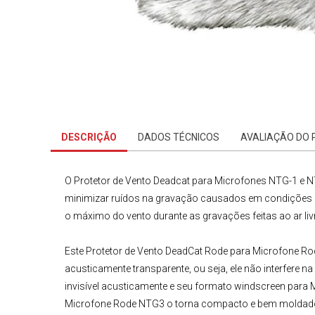
DESCRIÇÃO
DADOS TÉCNICOS
AVALIAÇÃO DO
O
Protetor de Vento Deadcat para Microfones
NTG-1
e
N
minimizar ruídos na gravação causados em condições d
o máximo do vento durante as gravações feitas ao ar liv
Este
Protetor de Vento DeadCat Rode para
Microfone Ro
acusticamente transparente, ou seja, ele não interfere n
invisível acusticamente e seu formato windscreen par
Microfone Rode NTG3
o torna compacto e bem moldad