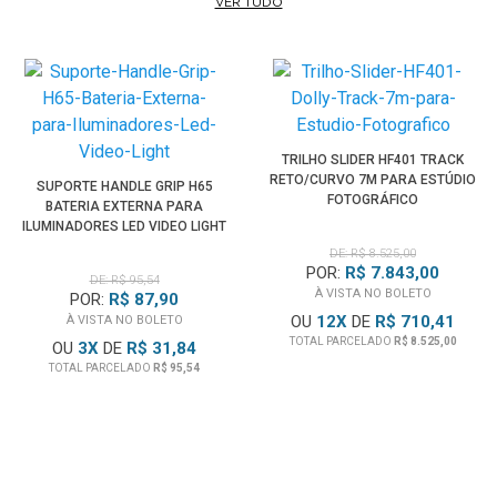
VER TUDO
Som de Qualidade Broadcast
Popular entre os profissionais da indústria, o
Microfone
Lapela Mini
Sennheiser MKE2 Gold Omnidirecional
oferece
um som natural com qualidade de broadcast otimizado
para inteligibilidade de fala. Seu padrão polar omnidirecional
TRILHO SLIDER HF401 TRACK
garante que o som permaneça consistente, mesmo
RETO/CURVO 7M PARA ESTÚDIO
SUPORTE HANDLE GRIP H65
quando a cabeça do alto-falante se move para longe do
FOTOGRÁFICO
BATERIA EXTERNA PARA
microfone
ILUMINADORES LED VIDEO LIGHT
DE: R$ 8.525,00
POR:
R$ 7.843,00
Principais Características:
DE: R$ 95,54
À VISTA NO BOLETO
POR:
R$ 87,90
• Solução extremamente versátil para som de Cinema
OU
12
X
DE
R$ 710,41
À VISTA NO BOLETO
Profissional
TOTAL PARCELADO
R$ 8.525,00
OU
3
X
DE
R$ 31,84
• Robusto sistema sem fios tudo-em-um para entrevistas e
TOTAL PARCELADO
R$ 95,54
gravação profissionais
• Som profissional e excelente qualidade de construção
• Facilidade de utilização e tempo de configuração rápido
• Sincronização sem fios fácil e flexível entre transmissor e
recetor por infravermelhos