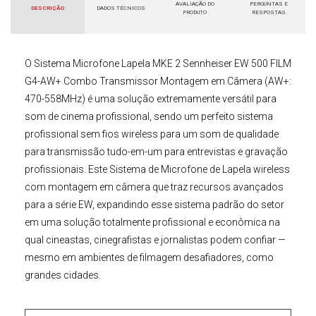
AVALIAÇÃO DO
PERGUNTAS E
DESCRIÇÃO
DADOS TÉCNICOS
PRODUTO
RESPOSTAS
O
Sistema Microfone Lapela MKE 2 Sennheiser EW 500 FILM
G4-AW+ Combo Transmissor Montagem em Câmera (AW+:
470-558MHz)
é uma solução extremamente versátil para
som de cinema profissional, sendo um perfeito sistema
profissional sem fios wireless para um som de qualidade
para transmissão tudo-em-um para entrevistas e gravação
profissionais. Este
Sistema de Microfone de Lapela wireless
com montagem em câmera que traz recursos avançados
para a série EW, expandindo esse sistema padrão do setor
em uma solução totalmente profissional e econômica na
qual cineastas, cinegrafistas e jornalistas podem confiar —
mesmo em ambientes de filmagem desafiadores, como
grandes cidades.
Este
Sistema Microfone Wireless
EW 500 FILM G4
combina