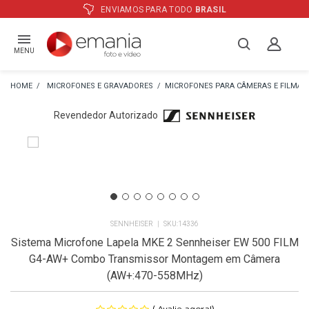
ENVIAMOS PARA TODO
BRASIL
A
MENU
MICROFONES E GRAVADORES
MICROFONES PARA CÂMERAS E FILMA
Revendedor Autorizado
SENNHEISER
14336
Sistema Microfone Lapela MKE 2 Sennheiser EW 500 FILM
G4-AW+ Combo Transmissor Montagem em Câmera
(AW+:470-558MHz)
(
)
Avalie agora!