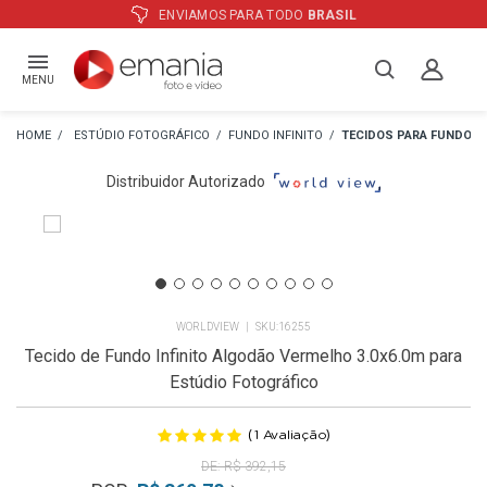
ATÉ
12X
E PREÇO ESPECIAL
NO BOLETO
MENU
ESTÚDIO FOTOGRÁFICO
FUNDO INFINITO
TECIDOS PARA FUNDO
Distribuidor Autorizado
WORLDVIEW
16255
Tecido de Fundo Infinito Algodão Vermelho 3.0x6.0m para
Estúdio Fotográfico
(
)
1
Avaliação
R$ 392,15