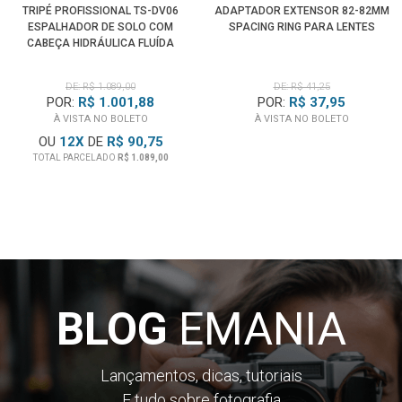
TRIPÉ PROFISSIONAL TS-DV06
ADAPTADOR EXTENSOR 82-82MM
ESPALHADOR DE SOLO COM
SPACING RING PARA LENTES
CABEÇA HIDRÁULICA FLUÍDA
(1.80M)
DE: R$ 1.089,00
DE: R$ 41,25
POR:
R$ 1.001,88
POR:
R$ 37,95
À VISTA NO BOLETO
À VISTA NO BOLETO
OU
12
X
DE
R$ 90,75
TOTAL PARCELADO
R$ 1.089,00
BLOG
EMANIA
Lançamentos, dicas, tutoriais
E tudo sobre fotografia