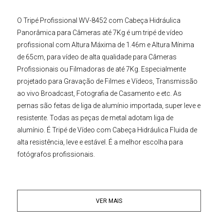
O
Tripé Profissional
WV-8452 com Cabeça Hidráulica
Panorâmica para Câmeras até 7Kg
é um tripé de vídeo
profissional com Altura Máxima de 1.46m e Altura Mínima
de 65cm, para vídeo de alta qualidade para
Câmeras
Profissionais
ou
Filmadoras
de até
7Kg
. Especialmente
projetado para Gravação de Filmes e Vídeos, Transmissão
ao vivo Broadcast, Fotografia de Casamento e etc. As
pernas são feitas de liga de alumínio importada, super leve e
resistente. Todas as peças de metal adotam liga de
alumínio.
É Tripé de Vídeo com Cabeça Hidráulica Fluida
de
alta resistência, leve e estável. É a melhor escolha para
fotógrafos profissionais.
Este
Tripé Profissional
WV-8452 p
ossui trava central com
bloqueio da coluna, estenda completamente todas as
VER MAIS
pernas, em seguida, aperte a trava na coluna central para
estabilizar de forma segura e robusta.