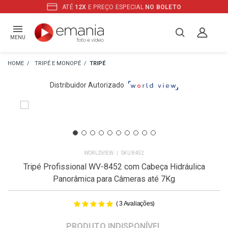
ATÉ
12X
E PREÇO ESPECIAL
NO BOLETO
MENU
TRIPÉ E MONOPÉ
TRIPÉ
Distribuidor Autorizado
WORLDVIEW
8452
Tripé Profissional WV-8452 com Cabeça Hidráulica
Panorâmica para Câmeras até 7Kg
(
)
3
Avaliações