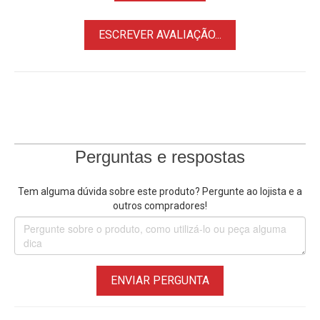
-90°/+70°
ESCREVER AVALIAÇÃO...
• Alça Handle Bar confortável pode ser montada no lado
direito e esquerdo, traz vozes mais convenientes
• Suporta Câmeras, Filmadoras, Telescópio, Lentes Longas
com peso de até 7kg.
Perguntas e respostas
Tem alguma dúvida sobre este produto? Pergunte ao lojista e a
outros compradores!
ENVIAR PERGUNTA