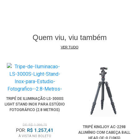
Quem viu, viu também
VER TUDO
TRIPÉ DE ILUMINAÇÃO LS-3000S
LIGHT STAND INOX PARA ESTÚDIO
FOTOGRÁFICO (2.8 METROS)
DE: R$ 1.366,75
TRIPÉ KINGJOY AC-229B
POR:
R$ 1.257,41
ALUMÍNIO COM CABEÇA BALL
À VISTA NO BOLETO
HEAD QE-0 (10KG)