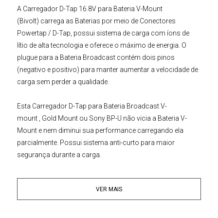
A
Carregador D-Tap 16.8V para Bateria V-Mount
(Bivolt)
carrega as Baterias por meio de Conectores
Powertap / D-Tap, possui sistema de carga com íons de
lítio de alta tecnologia e oferece o máximo de energia. O
plugue para a Bateria Broadcast contém dois pinos
(negativo e positivo) para manter aumentar a velocidade de
carga sem perder a qualidade.
Esta
Carregador
D-Tap
para
Bateria Broadcast
V-
mount
, Gold Mount ou Sony BP-U
não vicia a Bateria V-
Mount e nem diminui sua performance carregando ela
parcialmente. Possui sistema anti-curto para maior
segurança durante a carga.
A Bateria Broadcast V-mount é uma bateria especial voltada
VER MAIS
para equipamentos fotográfico e de vídeo profissionais,
como
Filmadoras
Profissionais
e
Iluminadores
e
Refletores
para Estúdio
, por exemplo. Esse tipo de bateria broadcast