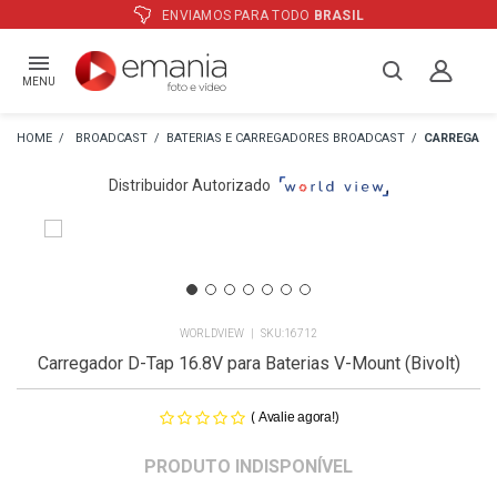
IAMOS PARA TODO
BRASIL
ATÉ
12
MENU
BROADCAST
BATERIAS E CARREGADORES BROADCAST
CARREGADO
Distribuidor Autorizado
WORLDVIEW
16712
Carregador D-Tap 16.8V para Baterias V-Mount (Bivolt)
(
)
Avalie agora!