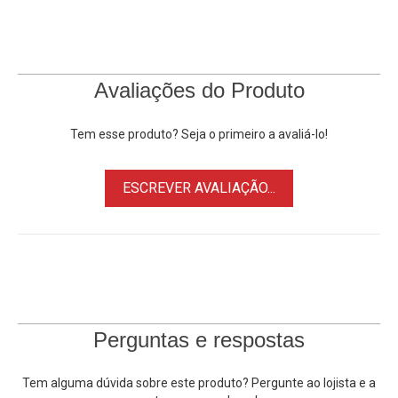
precisa de carga superior e de qualidade para proporcionar
melhor rendimento de energia.
Características:
Avaliações do Produto
• Modelo FY0631682500
• Conector D-Tap / Powertap
Tem esse produto? Seja o primeiro a avaliá-lo!
• Entrada Bivolt 110-240V - 1.8a
• Para Baterias com Voltagem de até 16.8V *
ESCREVER AVALIAÇÃO...
• Encaixe para bateria com dois pinos (+/-)
• Sistema de segurança interno anti-curto
• Use com baterias V-mount, Gold Mount ou Sony BP-U
• Não vicia nem diminui performance ou capacidade da
bateria
*
Caso sua Bateria V-Mount tenha Voltagem superior a
Perguntas e respostas
16.8V este Carregador não será compatível.
Tem alguma dúvida sobre este produto? Pergunte ao lojista e a