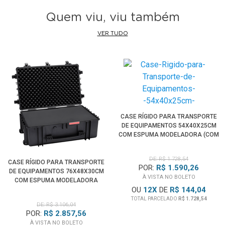
Quem viu, viu também
VER TUDO
CASE RÍGIDO PARA TRANSPORTE
DE EQUIPAMENTOS 54X40X25CM
COM ESPUMA MODELADORA (COM
RODAS)
DE: R$ 1.728,54
CASE RÍGIDO PARA TRANSPORTE
POR:
R$ 1.590,26
DE EQUIPAMENTOS 76X48X30CM
À VISTA NO BOLETO
COM ESPUMA MODELADORA
OU
12
X
DE
R$ 144,04
TOTAL PARCELADO
R$ 1.728,54
DE: R$ 3.106,04
POR:
R$ 2.857,56
À VISTA NO BOLETO