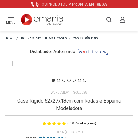
OS PRODUTOS A
PRONTA ENTREGA
MENU
BOLSAS, MOCHILAS E CASES
CASES RÍGIDOS
Distribuidor Autorizado
WORLDVIEW
9028
Case Rígido 52x27x18cm com Rodas e Espuma
Modeladora
(
)
29
Avaliações
R$ 1.069,20