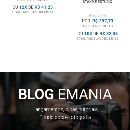
STAND E ESTÚDIO
OU
12
X
DE
R$ 41,25
TOTAL PARCELADO
R$ 495,00
DE: R$ 323,62
POR:
R$ 297,73
À VISTA NO BOLETO
OU
10
X
DE
R$ 32,36
TOTAL PARCELADO
R$ 323,62
BLOG
EMANIA
Lançamentos, dicas, tutoriais
E tudo sobre fotografia