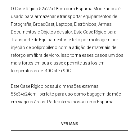
O
Case Rígido 52x27x18cm com Espuma Modeladora
é
usado para armazenar e transportar
equipamentos de
Fotografia
,
BroadCast
,
Laptops
,
Eletrônicos
,
Armas
,
Documentos
e Objetos de valor. Este
Case Rígido para
Transporte de Equipamentos
é feito por moldagem por
injeção de polipropileno com a adição de materiais de
reforço em fibra de vidro. Isso torna esses casos um dos
mais fortes em sua classe e permite usá-los em
temperaturas de -40C até +90C.
Este
Case Rígido possui
dimensões externas
55x34x24cm, perfeito para uso como bagagem de mão
em viagens áreas. Parte interna possui uma Espuma
Modeladora, este espuma pode ser personalizada para
colocar o formato exato do seu objeto a ser protegido de
VER MAIS
forma perfeita.