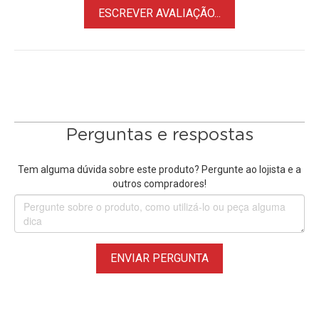
ESCREVER AVALIAÇÃO...
O Receptor do
Interruptor Sem Fio para Iluminação
suporta
três modos de operação: Ponto de Ação, Autotravamento e
Intertravado. Esses modos permitem operar o interruptor de
forma momentânea (ativo enquanto pressionado), de
forma alternada (liga/desliga a cada toque), ou no modo de
trava, que mantém o estado até novo acionamento. O
sistema conta com certificações FCC / ROHS / CE e possui
Perguntas e respostas
proteção contra surtos de até 3000V, garantindo maior
durabilidade e segurança.
Tem alguma dúvida sobre este produto? Pergunte ao lojista e a
outros compradores!
Configuração de Instalação Padrão:
• Pressione o botão de aprendizagem no receptor duas
vezes e aguarde três segundos.
• Pressione um botão no painel remoto e aguarde três
ENVIAR PERGUNTA
segundos. Configuração concluída.
• Para redefinir as configurações, pressione o botão do
módulo 8 vezes e aguarde 3 segundos.