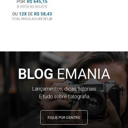
POR:
R$ 645,15
À VISTA NO BOLETO
OU
12
X
DE
R$ 58,43
TOTAL PARCELADO
R$ 701,25
BLOG
EMANIA
Lançamentos, dicas, tutoriais
E tudo sobre fotografia
FIQUE POR DENTRO