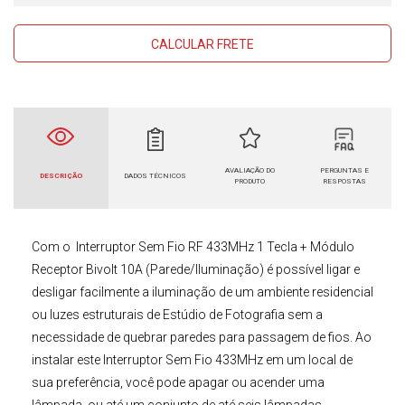
CALCULAR FRETE
AVALIAÇÃO DO
PERGUNTAS E
DESCRIÇÃO
DADOS TÉCNICOS
PRODUTO
RESPOSTAS
Com o
Interruptor Sem Fio RF 433MHz 1 Tecla + Módulo
Receptor Bivolt 10A (Parede/Iluminação)
é possível ligar e
desligar facilmente a iluminação de um ambiente residencial
ou luzes estruturais de
Estúdio de Fotografia
sem a
necessidade de quebrar paredes para passagem de fios. Ao
instalar este
Interruptor Sem Fio 433MHz
em um local de
sua preferência, você pode apagar ou acender uma