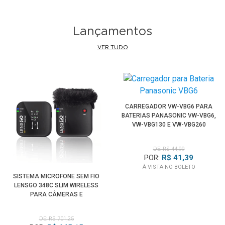
Lançamentos
VER TUDO
CARREGADOR VW-VBG6 PARA
BATERIAS PANASONIC VW-VBG6,
VW-VBG130 E VW-VBG260
DE: R$ 44,99
POR:
R$ 41,39
À VISTA NO BOLETO
SISTEMA MICROFONE SEM FIO
LENSGO 348C SLIM WIRELESS
PARA CÂMERAS E
SMARTPHONES (PRETO)
DE: R$ 701,25