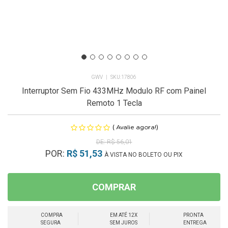
GWV
17806
Interruptor Sem Fio 433MHz Modulo RF com Painel
Remoto 1 Tecla
(
)
Avalie agora!
R$ 56,01
POR:
R$ 51,53
À VISTA NO BOLETO OU PIX
COMPRAR
COMPRA
EM ATÉ 12X
PRONTA
SEGURA
SEM JUROS
ENTREGA