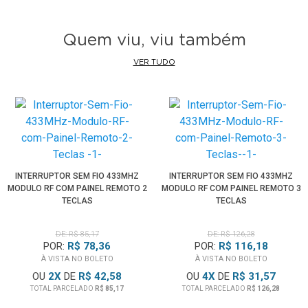
Importante:
* A potência total das lâmpadas não pode ultrapassar os
Quem viu, viu também
limites do módulo conforme o tipo de carga (200W
VER TUDO
capacitiva, 500W indutiva ou até 2200W resistiva).
* Para operação individual de diferentes lâmpadas é
necessário um módulo (receptor) para cada lâmpada ou
circuito independente.
* Recomendado conhecimento básico em instalações
elétricas. Há risco de choque elétrico.
INTERRUPTOR SEM FIO 433MHZ
INTERRUPTOR SEM FIO 433MHZ
MODULO RF COM PAINEL REMOTO 2
MODULO RF COM PAINEL REMOTO 3
Obs.: Operação via rádio frequência, não compatível com
TECLAS
TECLAS
Wi-Fi, Bluetooth, assistentes virtuais e/ou smartphone.
Imagens ilustrativas.
DE: R$ 85,17
DE: R$ 126,28
POR:
R$ 78,36
POR:
R$ 116,18
À VISTA NO BOLETO
À VISTA NO BOLETO
OU
2
X
DE
R$ 42,58
OU
4
X
DE
R$ 31,57
TOTAL PARCELADO
R$ 85,17
TOTAL PARCELADO
R$ 126,28