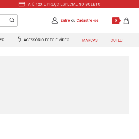
ATÉ
12X
E PREÇO ESPECIAL
NO BOLETO
Entre
ou
Cadastre-se
0
DEO
ACESSÓRIO FOTO E VÍDEO
MARCAS
OUTLET