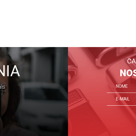
CA
NIA
NO
ais