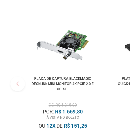
PLACA DE CAPTURA BLACKMAGIC
PLAT
DECKLINK MINI MONITOR 4K PCIE 2.0 E
QUICK
6G-SDI
DE: R$ 1.815,00
POR:
R$ 1.669,80
À VISTA NO BOLETO
OU
12
X
DE
R$ 151,25