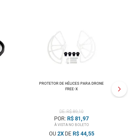
PROTETOR DE HÉLICES PARA DRONE
CA
FREE-X
EXTR
DE: R$ 89,10
POR:
R$ 81,97
À VISTA NO BOLETO
OU
2
X
DE
R$ 44,55