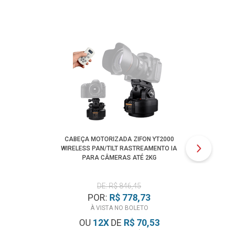
CABEÇA MOTORIZADA ZIFON YT2000
BAT
WIRELESS PAN/TILT RASTREAMENTO IA
PARA CÂMERAS ATÉ 2KG
DE: R$ 846,45
POR:
R$ 778,73
À VISTA NO BOLETO
OU
12
X
DE
R$ 70,53