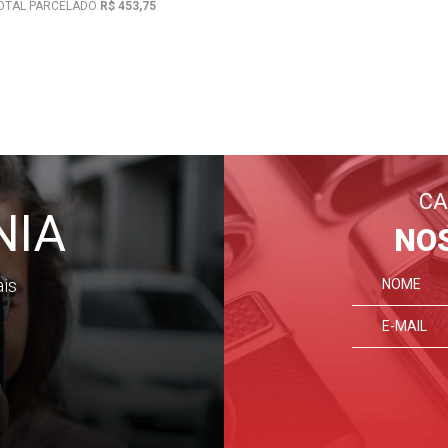
OTAL PARCELADO
R$ 453,75
CA
NIA
NO
ais