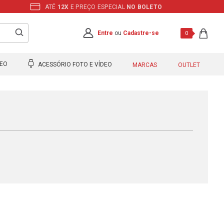
ATÉ
12X
E PREÇO ESPECIAL
NO BOLETO
Entre
ou
Cadastre-se
0
DEO
ACESSÓRIO FOTO E VÍDEO
MARCAS
OUTLET