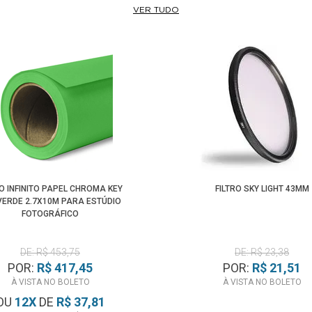
VER TUDO
O INFINITO PAPEL CHROMA KEY
FILTRO SKY LIGHT 43MM
VERDE 2.7X10M PARA ESTÚDIO
FOTOGRÁFICO
DE: R$ 453,75
DE: R$ 23,38
POR:
R$ 417,45
POR:
R$ 21,51
À VISTA NO BOLETO
À VISTA NO BOLETO
OU
12
X
DE
R$ 37,81