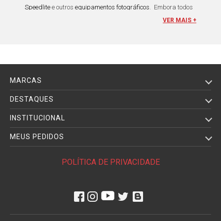
Speedlite
e outros
equipamentos fotográficos
. Embora todos
sejam peças fundamentais para uma boa fotografia é
VER MAIS +
necessária uma boa fonte de energia para manter tudo
funcionando e por isso ter sempre à mão uma boa
Bateria
para Câmeras e Filmadoras
é de extrema importância!
Diferentes das
Baterias Comuns
, as
Baterias de Câmeras
são desenvolvidas com tecnologia de lítio. Os
íons de lítio
MARCAS
armazenam duas vezes mais energia do que o material
alcalino que eram produzidas as baterias mais antigas e a
DESTAQUES
transmitem a carga com muito mais segurança para seus
INSTITUCIONAL
equipamentos fotográficos
. Para nível de conhecimento,
seriam necessárias baterias alcalinas com até 3x o peso
MEUS PEDIDOS
das baterias produzidas a partir de lítio para armazenar a
mesma quantidade de energia.
POLÍTICA DE PRIVACIDADE
Outra característica de extrema importância das
Baterias
para Câmeras Fotográficas
e
Baterias para
Filmadoras
fabricadas com lítio é que elas não desenvolvem
o “
efeito memória
”, conhecido popularmente como o vício da