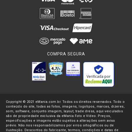
Ele possui um compartimento no qual é possível carregar até
três baterias extras (em alguns modelos), um benefício que
pode literalmente salvar o trabalho do fotógrafo caso ocorra,
como muitas vezes de fato acontece, de acabar a bateria da
máquina no meio de uma sessão.
A troca para a bateria reserva no grip é feita
automaticamente e o profissional não corre o risco de perder
COMPRA SEGURA
uma foto sequer. Além das baterias também é possível
carregar pilhas dentro do compartimento. Tudo para conferir
maior autonomia e segurança ao fotógrafo.
Verificada por
O
battery grip
possui excelentes desempenho com baterias
de lítio recarregável, uma vez que elas não desenvolvem efeito
memória e são aprimoradas para fornecer carga de
Copyright © 2021 eMania.com.br. Todos os direitos reservados. Todo o
qualidade para
Câmeras DSLR e Mirrorless
e acessórios
conteúdo do site, todas as fotos, imagens, logotipos, marcas, dizeres,
que utilizam sua energia para manter-se ligados durante o
som, software, conjunto imagem, layout, trade dress, aqui veiculados
uso.
são de propriedade exclusiva da eMania Foto e Vídeo. Preços,
especificações e imagens estão sujeitos a alterações sem aviso
prévio. Não nos responsabilizamos por erros ortográficos ou de
Ele é conectado diretamente na entrada de bateria da
ilustração. Descontos do fabricante, termos, condições e datas de