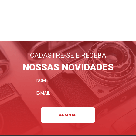
BLOG
EMANIA
Lançamentos, dicas, tutoriais
E tudo sobre fotografia
CADASTRE-SE E RECEBA
FIQUE POR DENTRO
NOSSAS NOVIDADES