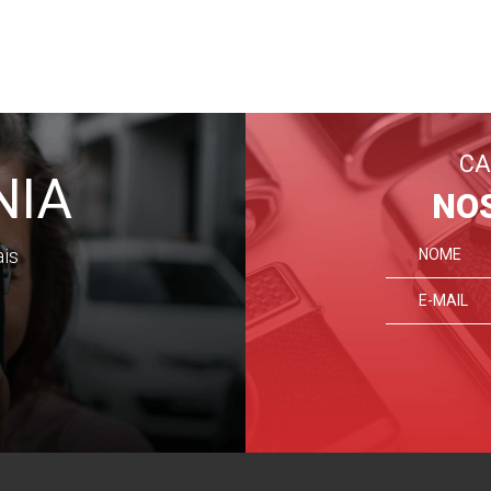
CA
NIA
NO
ais