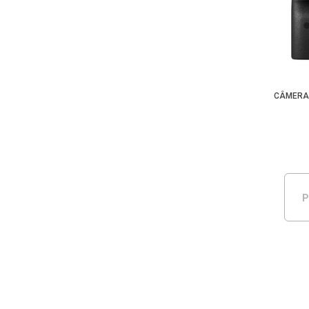
CÂMERA 
P