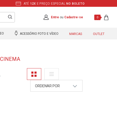
ATÉ
12X
E PREÇO ESPECIAL
NO BOLETO
Entre
ou
Cadastre-se
0
DEO
ACESSÓRIO FOTO E VÍDEO
MARCAS
OUTLET
-CINEMA
ORDENAR POR
A - Z
Z - A
Mais Vendidos