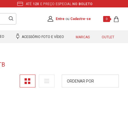
ATÉ
12X
E PREÇO ESPECIAL
NO BOLETO
Entre
ou
Cadastre-se
0
DEO
ACESSÓRIO FOTO E VÍDEO
MARCAS
OUTLET
TB
ORDENAR POR
A - Z
Z - A
Mais Vendidos
Maior Preço