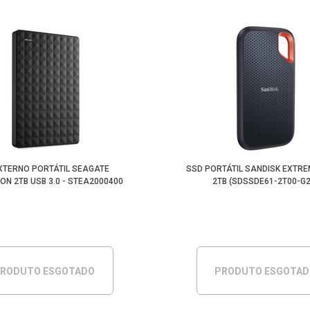
XTERNO PORTÁTIL SEAGATE
SSD PORTÁTIL SANDISK EXTRE
ON 2TB USB 3.0 - STEA2000400
2TB (SDSSDE61-2T00-G2
RODUTO ESGOTADO
PRODUTO ESGOTA