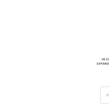
HD E
EXPANSI
P