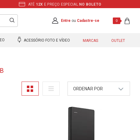
ATÉ
12X
E PREÇO ESPECIAL
NO BOLETO
Entre
ou
Cadastre-se
0
DEO
ACESSÓRIO FOTO E VÍDEO
MARCAS
OUTLET
TB
ORDENAR POR
A - Z
Z - A
Mais Vendidos
Maior Preço