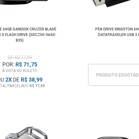
E 64GB SANDISK CRUZER BLADE
PEN DRIVE KINGSTON 64
2.0 FLASH DRIVE (SDCZ50-064G-
DATATRAVELER USB 3.
B35)
DE: R$ 77,99
POR:
R$ 71,75
À VISTA NO BOLETO
PRODUTO ESGOTA
OU
2
X
DE
R$ 38,99
TAL PARCELADO
R$ 77,99