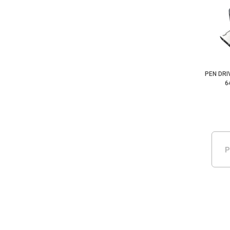
PEN DRI
6
P