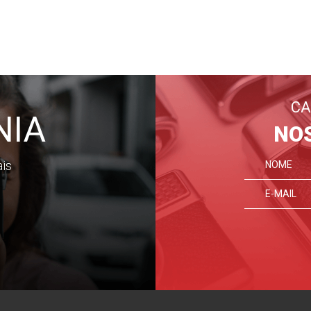
CA
NIA
NO
ais