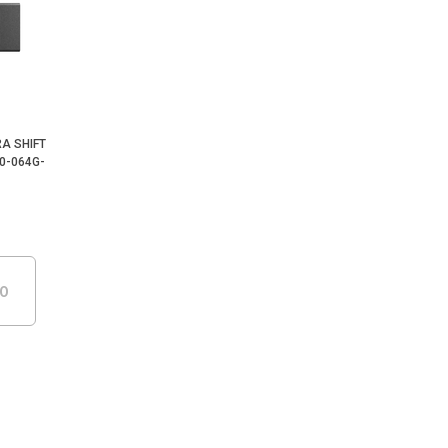
RA SHIFT
10-064G-
DO