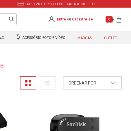
ATÉ
12X
E PREÇO ESPECIAL
NO BOLETO
Entre
ou
Cadastre-se
0
DEO
ACESSÓRIO FOTO E VÍDEO
MARCAS
OUTLET
GB
ORDENAR POR
A - Z
Z - A
Mais Vendidos
Maior Preço