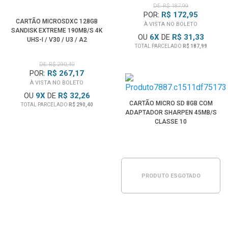
DE: R$ 187,99
POR:
R$ 172,95
CARTÃO MICROSDXC 128GB
À VISTA NO BOLETO
SANDISK EXTREME 190MB/S 4K
OU
6
X
DE
R$ 31,33
UHS-I / V30 / U3 / A2
TOTAL PARCELADO
R$ 187,99
DE: R$ 290,40
POR:
R$ 267,17
À VISTA NO BOLETO
OU
9
X
DE
R$ 32,26
CARTÃO MICRO SD 8GB COM
TOTAL PARCELADO
R$ 290,40
ADAPTADOR SHARPEN 45MB/S
CLASSE 10
PRODUTO ESGOTADO