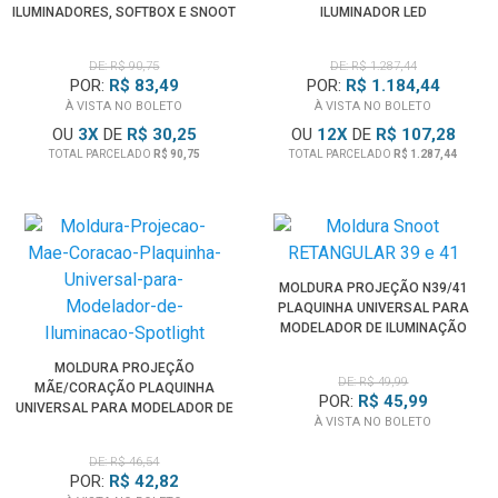
ILUMINADORES, SOFTBOX E SNOOT
ILUMINADOR LED
DE: R$ 90,75
DE: R$ 1.287,44
POR:
R$ 83,49
POR:
R$ 1.184,44
À VISTA NO BOLETO
À VISTA NO BOLETO
OU
3
X
DE
R$ 30,25
OU
12
X
DE
R$ 107,28
TOTAL PARCELADO
R$ 90,75
TOTAL PARCELADO
R$ 1.287,44
MOLDURA PROJEÇÃO N39/41
PLAQUINHA UNIVERSAL PARA
MODELADOR DE ILUMINAÇÃO
SPOTLIGHT
MOLDURA PROJEÇÃO
DE: R$ 49,99
MÃE/CORAÇÃO PLAQUINHA
POR:
R$ 45,99
UNIVERSAL PARA MODELADOR DE
À VISTA NO BOLETO
ILUMINAÇÃO SPOTLIGHT
DE: R$ 46,54
POR:
R$ 42,82