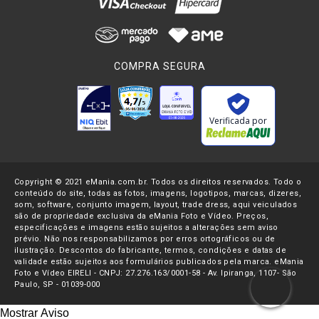
posicionamento da
lâmpada
é possível conseguir opções de
sombras mais leves, mais densas, luz mais difusa ou mais
dura. Por isso o
Refletor Fresnel
está presente em produções
de cinema e dramaturgia, mas também em
shows
e
teatros
,
COMPRA SEGURA
onde a
iluminação profissional
também é requeria.
O
Refletor Fresnel
também pode ser utilizado em
gravações
e
produções externas
sem perder seu poder de
luminância
.
Verificada por
Alguns modelos trabalham com
Bateria V-mount
, o padrão
de encaixe criado pela
Sony
para
filmadoras
profissionais
,
mas que foi adaptado para outros modelos de
câmeras
Copyright © 2021 eMania.com.br. Todos os direitos reservados. Todo o
fotográficas
avançadas e
filmadoras de cinema
como as
conteúdo do site, todas as fotos, imagens, logotipos, marcas, dizeres,
Câmeras blackmagic
,
monitores de vídeo
,
iluminadores de
som, software, conjunto imagem, layout, trade dress, aqui veiculados
LED
e
Refletores Fresnel
. A
Bateria V-mount
fornece horas de
são de propriedade exclusiva da eMania Foto e Vídeo. Preços,
especificações e imagens estão sujeitos a alterações sem aviso
energia em potência máxima para o refletor e permite
prévio. Não nos responsabilizamos por erros ortográficos ou de
gravações de qualidade em qualquer lugar.
ilustração. Descontos do fabricante, termos, condições e datas de
validade estão sujeitos aos formulários publicados pela marca. eMania
Foto e Vídeo EIRELI - CNPJ: 27.276.163/0001-58 - Av. Ipiranga, 1107- São
Como mencionado o
refletor Fresnel
também é utilizado em
Paulo, SP - 01039-000
palestras
e
teatros
, com auxílio de
gelatinas para estúdio
é
Mostrar Aviso
possível alterar a temperatura de cor de um ambiente, criar