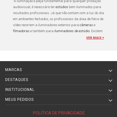
"A
iluminação
é peça fundamental para qualquer produção
audiovisual
, é necessário ter
estúdios
bem iluminados para
resultados profissionais. Já que não contam com a luz do dia
em ambientes fechados, os profissionais da área de
foto
e de
vídeo
recorrem a
iluminadores externos
para
câmeras
e
filmadoras
e também para
iluminadores de estúdio
. Existem
iluminadores Sun Gun
,
Iluminadores de Led
, os modelos
VER MAIS +
Video Light mais usados são: Bastão Luz Led, Circular Ring
Light, Luz Contínua Led e Painís Iluminador Led,
iluminadores fluorescentes
e
Refletores Fresnel
, do qual
falaremos mais. Os
iluminadores
desempenham uma função
importante em qualquer estúdio e se adaptam a diferentes
MARCAS
tipos de necessidade.
DESTAQUES
O nome “
Fresnel
” foi dado ao
refletor
devido ao desenvolvedor
INSTITUCIONAL
de sua tecnologia, um
cientista francês
que projetou
faróis
para submarino
. A precisão de focagem da luz mesmo
MEUS PEDIDOS
embaixo da água chamou atenção de outros setores e hoje o
refletor Fresnel
é um
equipamento de iluminação
POLÍTICA DE PRIVACIDADE
indispensável para qualquer tipo de produção. O
Refletor