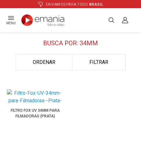
BRASIL
ATÉ
12X
E PREÇO ESPECIA
MENU
BUSCA POR: 34MM
ORDENAR
FILTRAR
FILTRO FOX UV 34MM PARA
FILMADORAS (PRATA)