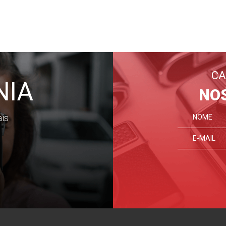
CA
NIA
NO
ais