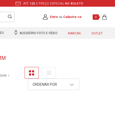
ATÉ
12X
E PREÇO ESPECIAL
NO BOLETO
Entre
ou
Cadastre-se
0
DEO
ACESSÓRIO FOTO E VÍDEO
MARCAS
OUTLET
MM
MELHO
ORDENAR POR
A - Z
Z - A
Mais Vendidos