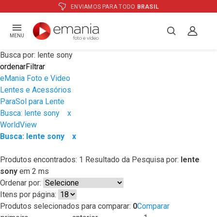
ENVIAMOS PARA TODO
BRASIL
MENU
Busca por: lente sony
ordenar
Filtrar
eMania Foto e Video
Lentes e Acessórios
ParaSol para Lente
Busca: lente sony
x
WorldView
Busca: lente sony
x
Produtos encontrados:
1
Resultado da Pesquisa por:
lente
sony
em
2 ms
Ordenar por:
Itens por página:
Produtos selecionados para comparar:
0
Comparar