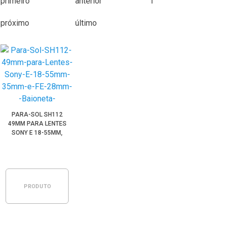
primeiro
anterior
1
próximo
último
PARA-SOL SH112
49MM PARA LENTES
SONY E 18-55MM,
35MM, FE 28MM E E
16MM (BAIONETA)
PRODUTO
ESGOTADO