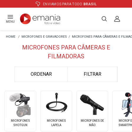
ENVIAMOS PARA TODO
BRASIL
MENU
MICROFONES E GRAVADORES
MICROFONES PARA CÂMERAS E FILMA
MICROFONES PARA CÂMERAS E
FILMADORAS
ORDENAR
FILTRAR
MICROFONES
MICROFONES
MICROFONES DE
MICROFO
SHOTGUN
LAPELA
MÃO
SMARTP