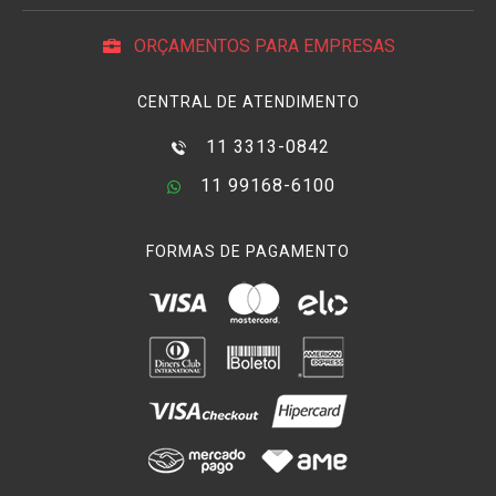
som sem captar muitos ruídos do restante do ambiente. A
vantagem desse tipo de
microfone
é isolar o som da fonte
ORÇAMENTOS PARA EMPRESAS
principal, evitando a captação de sons secundários.
CENTRAL DE ATENDIMENTO
O
Microfone Shotgun
tem área de sensibilidade frontal ainda
menor que o
hipercardióico
. Possui formato de um tubo longo
11 3313-0842
e comprimento proporcional à redução de sua área de
captação, ou seja, quanto mais longo o tubo mais direcional o
11 99168-6100
microfone. É importante esclarecer que sua sensibilidade é a
mesma que um
microfone normal
, apenas sua área de
FORMAS DE PAGAMENTO
captação é menor, captando menos ruídos dos arredores.
O modo mais indicado para usar um
microfone Shotgun
é
fixá-lo a uma
vara de boom
e erguê-lo acima de quem fala,
para deixa-lo mais próximo da origem do som. Um acessório
muito usado para proteger do vento é o
deadcat
, assim
diminuindo sua sensibilidade a ruídos mínimos externos.
Microfones condensador
oferecem a mais alta fidelidade de
som entre os demais modelos. Isso porque o diafragma