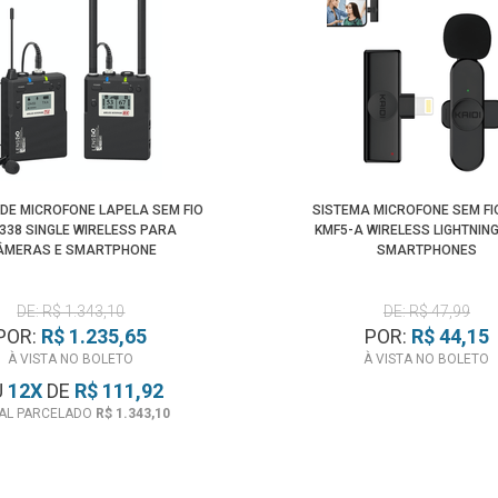
DE MICROFONE LAPELA SEM FIO
SISTEMA MICROFONE SEM FIO
338 SINGLE WIRELESS PARA
KMF5-A WIRELESS LIGHTNIN
ÂMERAS E SMARTPHONE
SMARTPHONES
DE: R$ 1.343,10
DE: R$ 47,99
POR:
R$ 1.235,65
POR:
R$ 44,15
À VISTA NO BOLETO
À VISTA NO BOLETO
U
12
X
DE
R$ 111,92
AL PARCELADO
R$ 1.343,10