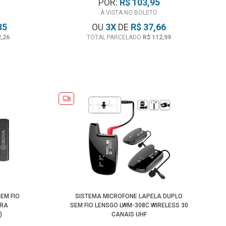
POR:
R$ 103,95
À VISTA NO BOLETO
35
OU
3
X
DE
R$ 37,66
2,26
TOTAL PARCELADO
R$ 112,99
EM FIO
SISTEMA MICROFONE LAPELA DUPLO
ARA
SEM FIO LENSGO LWM-308C WIRELESS 30
)
CANAIS UHF