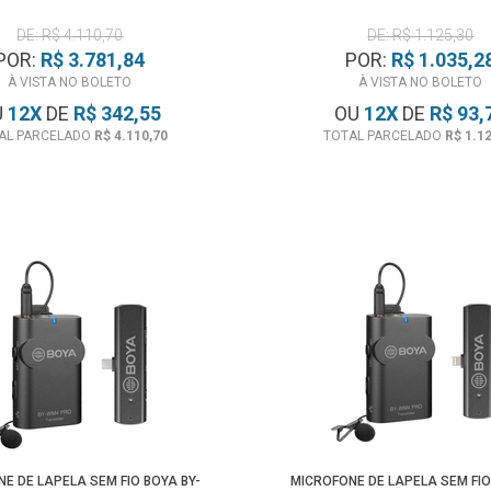
DE: R$ 4.110,70
DE: R$ 1.125,30
POR:
R$ 3.781,84
POR:
R$ 1.035,2
À VISTA NO BOLETO
À VISTA NO BOLETO
U
12
X
DE
R$ 342,55
OU
12
X
DE
R$ 93,
AL PARCELADO
R$ 4.110,70
TOTAL PARCELADO
R$ 1.1
E DE LAPELA SEM FIO BOYA BY-
MICROFONE DE LAPELA SEM FIO