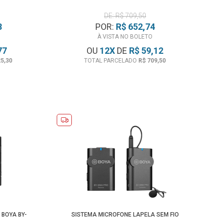
DE: R$ 709,50
8
POR:
R$ 652,74
À VISTA NO BOLETO
77
OU
12
X
DE
R$ 59,12
25,30
TOTAL PARCELADO
R$ 709,50
 BOYA BY-
SISTEMA MICROFONE LAPELA SEM FIO