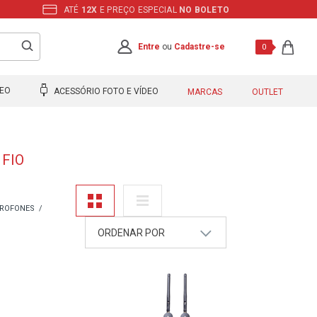
ATÉ
12X
E PREÇO ESPECIAL
NO BOLETO
Entre
ou
Cadastre-se
0
DEO
ACESSÓRIO FOTO E VÍDEO
MARCAS
OUTLET
 FIO
CROFONES
ORDENAR POR
A - Z
Z - A
Mais Vendidos