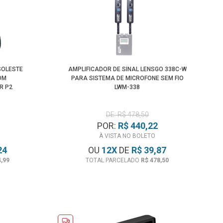
Maior Preço
Menor Preço
SOLESTE
AMPLIFICADOR DE SINAL LENSGO 338C-W
OM
PARA SISTEMA DE MICROFONE SEM FIO
R P2
LWM-338
DE: R$ 478,50
POR:
R$ 440,22
À VISTA NO BOLETO
24
OU
12
X
DE
R$ 39,87
4,99
TOTAL PARCELADO
R$ 478,50