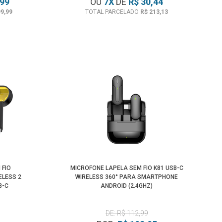
,99
OU
7
X
DE
R$ 30,44
99,99
TOTAL PARCELADO
R$ 213,13
 FIO
MICROFONE LAPELA SEM FIO K81 USB-C
ELESS 2
WIRELESS 360° PARA SMARTPHONE
B-C
ANDROID (2.4GHZ)
DE: R$ 112,99