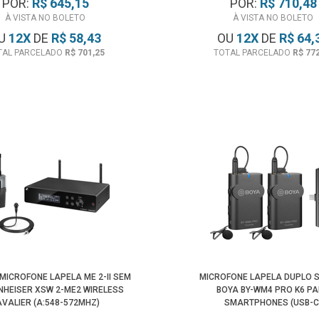
POR:
R$ 645,15
POR:
R$ 710,48
À VISTA NO BOLETO
À VISTA NO BOLETO
U
12
X
DE
R$ 58,43
OU
12
X
DE
R$ 64,
TAL PARCELADO
R$ 701,25
TOTAL PARCELADO
R$ 77
MICROFONE LAPELA ME 2-II SEM
MICROFONE LAPELA DUPLO S
NNHEISER XSW 2-ME2 WIRELESS
BOYA BY-WM4 PRO K6 P
AVALIER (A:548-572MHZ)
SMARTPHONES (USB-C