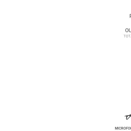
O
TOT
MICROFON