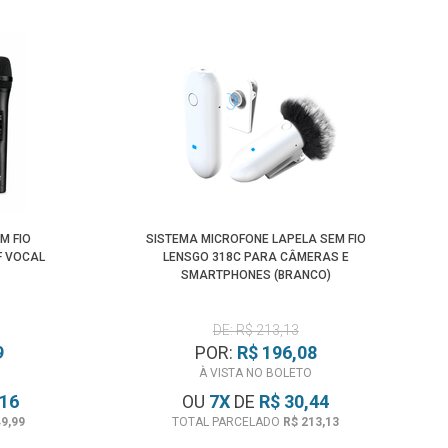
M FIO
SISTEMA MICROFONE LAPELA SEM FIO
F VOCAL
LENSGO 318C PARA CÂMERAS E
SMARTPHONES (BRANCO)
DE: R$ 213,13
9
POR:
R$ 196,08
À VISTA NO BOLETO
,16
OU
7
X
DE
R$ 30,44
49,99
TOTAL PARCELADO
R$ 213,13