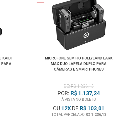
 KAIDI
MICROFONE SEM FIO HOLLYLAND LARK
G PARA
MAX DUO LAPELA DUPLO PARA
CÂMERAS E SMARTPHONES
DE: R$ 1.236,13
POR:
R$ 1.137,24
À VISTA NO BOLETO
OU
12
X
DE
R$ 103,01
TOTAL PARCELADO
R$ 1.236,13