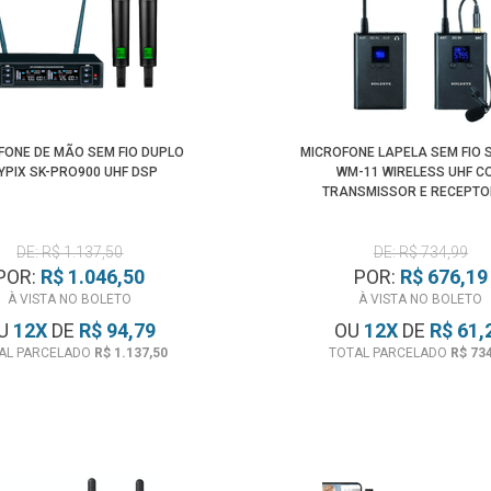
FONE DE MÃO SEM FIO DUPLO
MICROFONE LAPELA SEM FIO 
YPIX SK-PRO900 UHF DSP
WM-11 WIRELESS UHF C
TRANSMISSOR E RECEPTO
DE: R$ 1.137,50
DE: R$ 734,99
POR:
R$ 1.046,50
POR:
R$ 676,19
À VISTA NO BOLETO
À VISTA NO BOLETO
U
12
X
DE
R$ 94,79
OU
12
X
DE
R$ 61,
AL PARCELADO
R$ 1.137,50
TOTAL PARCELADO
R$ 73