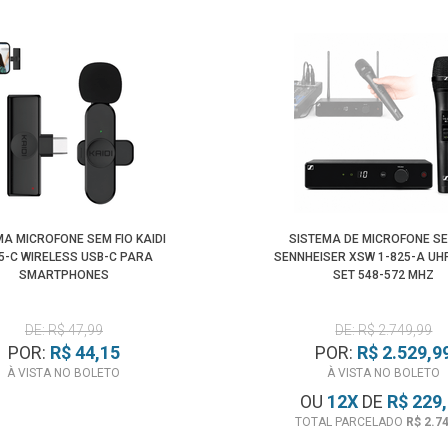
MA MICROFONE SEM FIO KAIDI
SISTEMA DE MICROFONE SE
5-C WIRELESS USB-C PARA
SENNHEISER XSW 1-825-A UH
SMARTPHONES
SET 548-572 MHZ
DE: R$ 47,99
DE: R$ 2.749,99
POR:
R$ 44,15
POR:
R$ 2.529,9
À VISTA NO BOLETO
À VISTA NO BOLETO
OU
12
X
DE
R$ 229
TOTAL PARCELADO
R$ 2.7