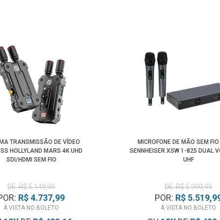
EMA TRANSMISSÃO DE VÍDEO
MICROFONE DE MÃO SEM FIO
ESS HOLLYLAND MARS 4K UHD
SENNHEISER XSW 1-825 DUAL 
SDI/HDMI SEM FIO
UHF
DE: R$ 5.149,99
DE: R$ 5.999,99
POR:
R$ 4.737,99
POR:
R$ 5.519,9
À VISTA NO BOLETO
À VISTA NO BOLETO