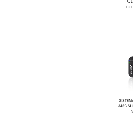
O
TOT
SISTEM
348C SL