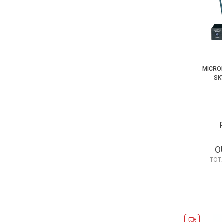
MICRO
SK
O
TOT