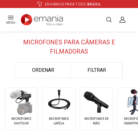
ENVIAMOS PARA TODO
BRASIL
MENU
MICROFONES PARA CÂMERAS E
FILMADORAS
ORDENAR
FILTRAR
MICROFONES
MICROFONES
MICROFONES DE
MICROFO
SHOTGUN
LAPELA
MÃO
SMARTP