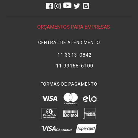
exemplo, o
supercardióide
é mais fechado que o
cardióide
,
isso significa que mais distante ele pode estar a dar fonte do
som sem captar muitos ruídos do restante do ambiente. A
vantagem desse tipo de
microfone
é isolar o som da fonte
ORÇAMENTOS PARA EMPRESAS
principal, evitando a captação de sons secundários.
CENTRAL DE ATENDIMENTO
O
Microfone Shotgun
tem área de sensibilidade frontal ainda
menor que o
hipercardióico
. Possui formato de um tubo longo
11 3313-0842
e comprimento proporcional à redução de sua área de
captação, ou seja, quanto mais longo o tubo mais direcional o
11 99168-6100
microfone. É importante esclarecer que sua sensibilidade é a
mesma que um
microfone normal
, apenas sua área de
FORMAS DE PAGAMENTO
captação é menor, captando menos ruídos dos arredores.
O modo mais indicado para usar um
microfone Shotgun
é
fixá-lo a uma
vara de boom
e erguê-lo acima de quem fala,
para deixa-lo mais próximo da origem do som. Um acessório
muito usado para proteger do vento é o
deadcat
, assim
diminuindo sua sensibilidade a ruídos mínimos externos.