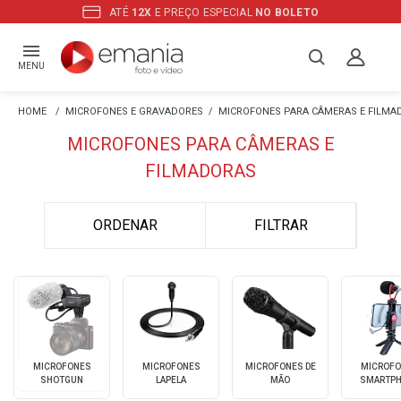
ATÉ
12X
E PREÇO ESPECIAL
NO BOLETO
MENU
MICROFONES E GRAVADORES
MICROFONES PARA CÂMERAS E FILMA
MICROFONES PARA CÂMERAS E
FILMADORAS
ORDENAR
FILTRAR
MICROFONES
MICROFONES
MICROFONES DE
MICROFO
SHOTGUN
LAPELA
MÃO
SMARTP