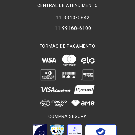
CENTRAL DE ATENDIMENTO
O
Microfone Shotgun
tem área de sensibilidade frontal ainda
menor que o
hipercardióico
. Possui formato de um tubo longo
11 3313-0842
e comprimento proporcional à redução de sua área de
captação, ou seja, quanto mais longo o tubo mais direcional o
11 99168-6100
microfone. É importante esclarecer que sua sensibilidade é a
mesma que um
microfone normal
, apenas sua área de
FORMAS DE PAGAMENTO
captação é menor, captando menos ruídos dos arredores.
O modo mais indicado para usar um
microfone Shotgun
é
fixá-lo a uma
vara de boom
e erguê-lo acima de quem fala,
para deixa-lo mais próximo da origem do som. Um acessório
muito usado para proteger do vento é o
deadcat
, assim
diminuindo sua sensibilidade a ruídos mínimos externos.
Microfones condensador
oferecem a mais alta fidelidade de
som entre os demais modelos. Isso porque o diafragma
COMPRA SEGURA
utilizado neste tipo de microfone é bem mais fino e delicado, o
que resulta em aumento de sensibilidade.