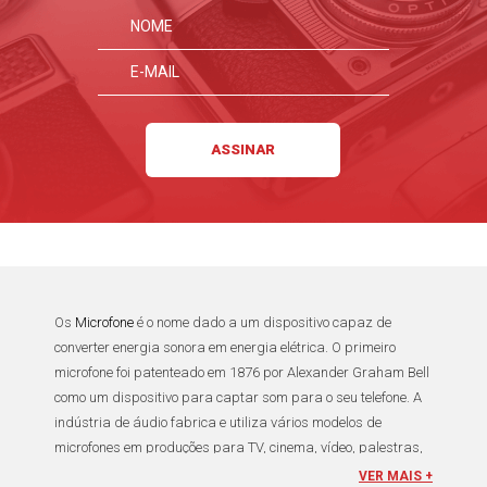
Os
Microfone
é o nome dado a um dispositivo capaz de
converter energia sonora em energia elétrica. O primeiro
microfone
foi patenteado em
1876
por
Alexander Graham Bell
como um dispositivo para captar som para o seu telefone. A
indústria de
áudio
fabrica e utiliza vários modelos de
microfones
em
produções para TV
,
cinema
,
vídeo
,
palestras
,
shows
,
entrevistas
, entre tantas outras ocasiões em que seja
VER MAIS +