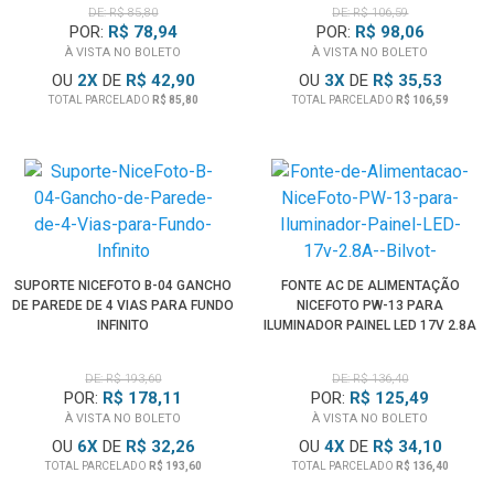
DE: R$ 85,80
DE: R$ 106,59
POR:
R$ 78,94
POR:
R$ 98,06
À VISTA NO BOLETO
À VISTA NO BOLETO
OU
2
X
DE
R$ 42,90
OU
3
X
DE
R$ 35,53
TOTAL PARCELADO
R$ 85,80
TOTAL PARCELADO
R$ 106,59
SUPORTE NICEFOTO B-04 GANCHO
FONTE AC DE ALIMENTAÇÃO
DE PAREDE DE 4 VIAS PARA FUNDO
NICEFOTO PW-13 PARA
INFINITO
ILUMINADOR PAINEL LED 17V 2.8A
(BIVOLT)
DE: R$ 193,60
DE: R$ 136,40
POR:
R$ 178,11
POR:
R$ 125,49
À VISTA NO BOLETO
À VISTA NO BOLETO
OU
6
X
DE
R$ 32,26
OU
4
X
DE
R$ 34,10
TOTAL PARCELADO
R$ 193,60
TOTAL PARCELADO
R$ 136,40