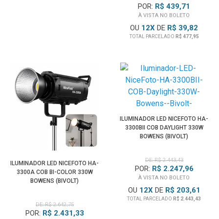
POR:
R$ 439,71
À VISTA NO BOLETO
OU
12
X
DE
R$ 39,82
TOTAL PARCELADO
R$ 477,95
ILUMINADOR LED NICEFOTO HA-
3300BII COB DAYLIGHT 330W
BOWENS (BIVOLT)
DE: R$ 2.443,43
ILUMINADOR LED NICEFOTO HA-
POR:
R$ 2.247,96
3300A COB BI-COLOR 330W
À VISTA NO BOLETO
BOWENS (BIVOLT)
OU
12
X
DE
R$ 203,61
TOTAL PARCELADO
R$ 2.443,43
DE: R$ 2.642,75
POR:
R$ 2.431,33