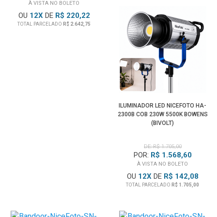
À VISTA NO BOLETO
OU
12
X
DE
R$ 220,22
TOTAL PARCELADO
R$ 2.642,75
ILUMINADOR LED NICEFOTO HA-
2300B COB 230W 5500K BOWENS
(BIVOLT)
DE: R$ 1.705,00
POR:
R$ 1.568,60
À VISTA NO BOLETO
OU
12
X
DE
R$ 142,08
TOTAL PARCELADO
R$ 1.705,00