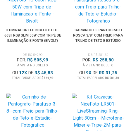
ILUMINADOR LED NICEFOTO TC-
CARRINHO DE PANTÓGRAFO
668II RGB SLIM 50W COM TRIPÉ DE
ROSCA 3/8" COM FREIO PARA
ILUMINAÇÃO E FONTE (BIVOLT)
TRILHO DE TETO E ESTÚDIO
FOTOGRÁFICO
DE: R$ 549,99
DE: R$ 281,30
POR:
R$ 505,99
POR:
R$ 258,80
À VISTA NO BOLETO
À VISTA NO BOLETO
OU
12
X
DE
R$ 45,83
OU
9
X
DE
R$ 31,25
TOTAL PARCELADO
R$ 549,99
TOTAL PARCELADO
R$ 281,30