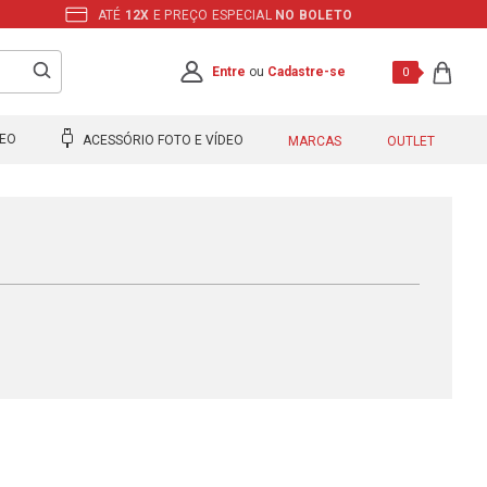
ATÉ
12X
E PREÇO ESPECIAL
NO BOLETO
Entre
ou
Cadastre-se
0
DEO
ACESSÓRIO FOTO E VÍDEO
MARCAS
OUTLET