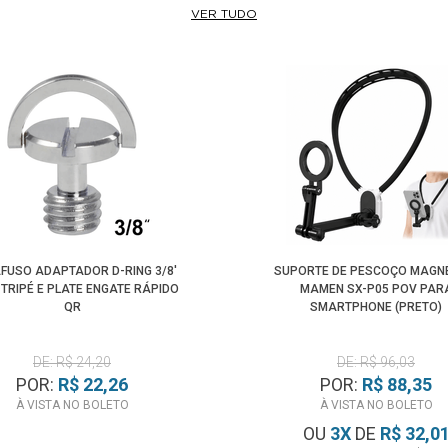
VER TUDO
FUSO ADAPTADOR D-RING 3/8'
SUPORTE DE PESCOÇO MAGN
TRIPÉ E PLATE ENGATE RÁPIDO
MAMEN SX-P05 POV PAR
QR
SMARTPHONE (PRETO)
DE: R$ 24,20
DE: R$ 96,03
POR:
R$ 22,26
POR:
R$ 88,35
À VISTA NO BOLETO
À VISTA NO BOLETO
OU
3
X
DE
R$ 32,0