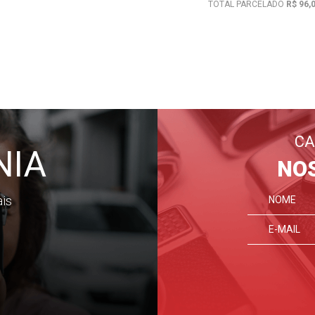
TOTAL PARCELADO
R$ 96,
CA
NIA
NO
ais