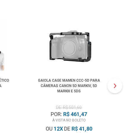
ÉTICO
GAIOLA CAGE MAMEN CCC-5D PARA
GAI
A
CÂMERAS CANON 5D MARKIV, 5D
MARKIII E 5DS
DE: R$ 501,60
POR:
R$ 461,47
À VISTA NO BOLETO
1
OU
12
X
DE
R$ 41,80