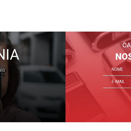
CA
NIA
NO
ais