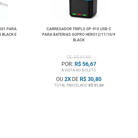
Menor Preço
501 PARA
CARREGADOR TRIPLO GP-910 USB-C
5 BLACK E
PARA BATERIAS GOPRO HERO12/11/10/9
BLACK
DE: R$ 61,60
POR:
R$ 56,67
À VISTA NO BOLETO
OU
2
X
DE
R$ 30,80
TOTAL PARCELADO
R$ 61,60