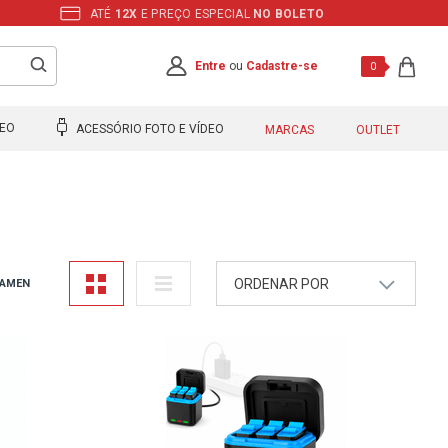
ATÉ
12X
E PREÇO ESPECIAL
NO BOLETO
Entre
ou
Cadastre-se
0
DEO
ACESSÓRIO FOTO E VÍDEO
MARCAS
OUTLET
ORDENAR POR
AMEN
A - Z
Z - A
Mais Vendidos
Maior Preço