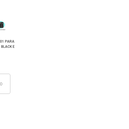
501 PARA
 BLACK E
DO