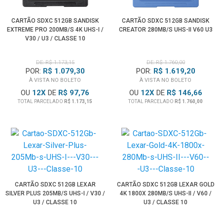
CARTÃO SDXC 512GB SANDISK
CARTÃO SDXC 512GB SANDISK
EXTREME PRO 200MB/S 4K UHS-I /
CREATOR 280MB/S UHS-II V60 U3
V30 / U3 / CLASSE 10
DE: R$ 1.173,15
DE: R$ 1.760,00
POR:
R$ 1.079,30
POR:
R$ 1.619,20
À VISTA NO BOLETO
À VISTA NO BOLETO
OU
12
X
DE
R$ 97,76
OU
12
X
DE
R$ 146,66
TOTAL PARCELADO
R$ 1.173,15
TOTAL PARCELADO
R$ 1.760,00
CARTÃO SDXC 512GB LEXAR
CARTÃO SDXC 512GB LEXAR GOLD
SILVER PLUS 205MB/S UHS-I / V30 /
4K 1800X 280MB/S UHS-II / V60 /
U3 / CLASSE 10
U3 / CLASSE 10