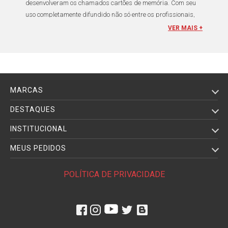
desenvolveram os chamados
cartões de memória
. Com seu
uso completamente difundido não só entre os profissionais,
mas entre todo mundo que gosta de
filmar ou fotografar
, o
VER MAIS +
cartão SDHC
ainda desperta algumas dúvidas. Entre as
mais comuns estão como formatar
Cartão SDHC e SDXC
, o
que é
Cartão
MicroSD
, porque meu
Cartões SDHC e
SDXC
não funciona no celular ou onde comprar
Cartão SD
(
SDHC e SDXC)
MARCAS
Não dá para responder todas essas perguntas, mas dá
DESTAQUES
para conhecer mais sobre
Cartão SDHC e
C artão
SDXC
,
INSTITUCIONAL
suas características e depois você mesmo decide qual
cartão
SD
comprar. Entre os modelos mais populares, o
Cartão
MEUS PEDIDOS
Secure Digital
(
SD
) ou
cartão SD
, criado em
1999
através de
uma parceria entre
SanDisk
,
Panasonic
e
Toshiba
, destaca-
POLÍTICA DE PRIVACIDADE
se como os mais usados atualmente.
O
Cartão S
DHC e SDXC
é uma variação do tipo
MMC
e
apresenta as seguintes dimensões:
24 mm x 32 mm x 2,1
mm
. As principais características que diferem esse modelo