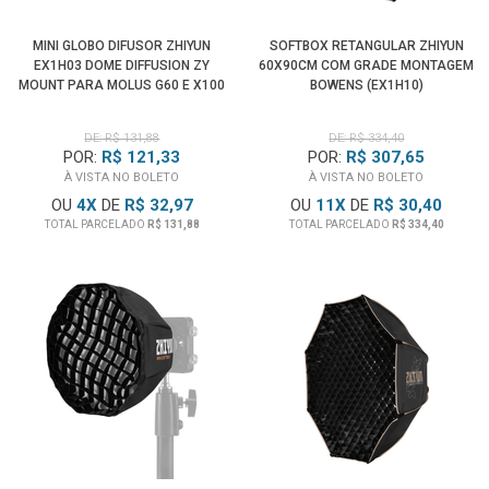
MINI GLOBO DIFUSOR ZHIYUN
SOFTBOX RETANGULAR ZHIYUN
EX1H03 DOME DIFFUSION ZY
60X90CM COM GRADE MONTAGEM
MOUNT PARA MOLUS G60 E X100
BOWENS (EX1H10)
DE: R$ 131,88
DE: R$ 334,40
POR:
R$ 121,33
POR:
R$ 307,65
À VISTA NO BOLETO
À VISTA NO BOLETO
OU
4
X
DE
R$ 32,97
OU
11
X
DE
R$ 30,40
TOTAL PARCELADO
R$ 131,88
TOTAL PARCELADO
R$ 334,40