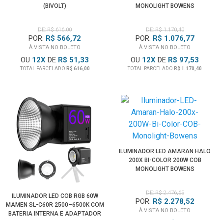
(BIVOLT)
MONOLIGHT BOWENS
DE: R$ 616,00
DE: R$ 1.170,40
POR:
R$ 566,72
POR:
R$ 1.076,77
À VISTA NO BOLETO
À VISTA NO BOLETO
OU
12
X
DE
R$ 51,33
OU
12
X
DE
R$ 97,53
TOTAL PARCELADO
R$ 616,00
TOTAL PARCELADO
R$ 1.170,40
ILUMINADOR LED AMARAN HALO
200X BI-COLOR 200W COB
MONOLIGHT BOWENS
DE: R$ 2.476,65
ILUMINADOR LED COB RGB 60W
POR:
R$ 2.278,52
MAMEN SL-C60R 2500–6500K COM
À VISTA NO BOLETO
BATERIA INTERNA E ADAPTADOR