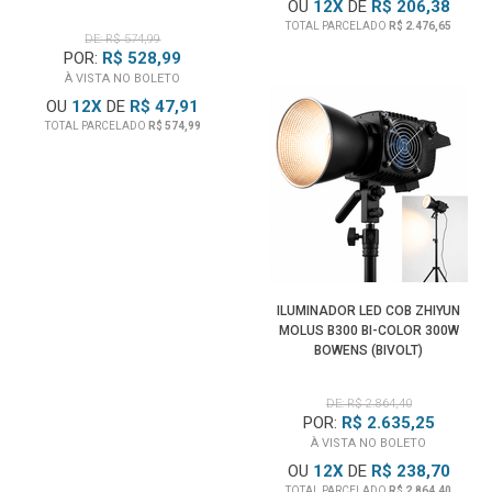
OU
12
X
DE
R$ 206,38
BOWENS (BIVOLT)
TOTAL PARCELADO
R$ 2.476,65
DE: R$ 574,99
POR:
R$ 528,99
À VISTA NO BOLETO
OU
12
X
DE
R$ 47,91
TOTAL PARCELADO
R$ 574,99
ILUMINADOR LED COB ZHIYUN
MOLUS B300 BI-COLOR 300W
BOWENS (BIVOLT)
DE: R$ 2.864,40
POR:
R$ 2.635,25
À VISTA NO BOLETO
OU
12
X
DE
R$ 238,70
TOTAL PARCELADO
R$ 2.864,40