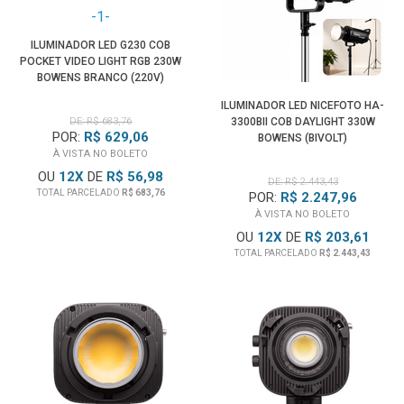
ILUMINADOR LED G230 COB
POCKET VIDEO LIGHT RGB 230W
BOWENS BRANCO (220V)
ILUMINADOR LED NICEFOTO HA-
DE: R$ 683,76
3300BII COB DAYLIGHT 330W
POR:
R$ 629,06
BOWENS (BIVOLT)
À VISTA NO BOLETO
OU
12
X
DE
R$ 56,98
DE: R$ 2.443,43
TOTAL PARCELADO
R$ 683,76
POR:
R$ 2.247,96
À VISTA NO BOLETO
OU
12
X
DE
R$ 203,61
TOTAL PARCELADO
R$ 2.443,43