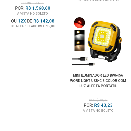
DE: R$ 1.705,00
POR:
R$ 1.568,60
À VISTA NO BOLETO
OU
12
X
DE
R$ 142,08
TOTAL PARCELADO
R$ 1.705,00
MINI ILUMINADOR LED BW6456
WORK LIGHT USB-C BICOLOR COM
LUZ ALERTA PORTÁTIL
DE: R$ 46,99
POR:
R$ 43,23
À VISTA NO BOLETO