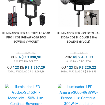
ILUMINADOR LED APUTURE LS 600C
ILUMINADOR LED NICEFOTO HA-
PRO II COB RGBWW 600W DMX
3300A COB BI-COLOR 330W
BOWENS V-MOUNT
BOWENS (BIVOLT)
DE: R$ 15.207,50
DE: R$ 2.642,75
POR:
R$ 13.990,90
POR:
R$ 2.431,33
À VISTA NO BOLETO
À VISTA NO BOLETO
OU
12
X
DE
R$ 1.267,29
OU
12
X
DE
R$ 220,22
TOTAL PARCELADO
R$ 15.207,50
TOTAL PARCELADO
R$ 2.642,75