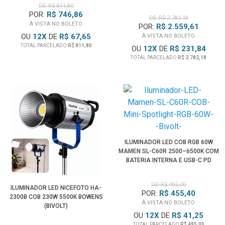
DE: R$ 811,80
POR:
R$ 746,86
DE: R$ 2.782,18
À VISTA NO BOLETO
POR:
R$ 2.559,61
OU
12
X
DE
R$ 67,65
À VISTA NO BOLETO
TOTAL PARCELADO
R$ 811,80
OU
12
X
DE
R$ 231,84
TOTAL PARCELADO
R$ 2.782,18
ILUMINADOR LED COB RGB 60W
MAMEN SL-C60R 2500–6500K COM
BATERIA INTERNA E USB-C PD
(BIVOLT)
DE: R$ 495,00
ILUMINADOR LED NICEFOTO HA-
POR:
R$ 455,40
2300B COB 230W 5500K BOWENS
À VISTA NO BOLETO
(BIVOLT)
OU
12
X
DE
R$ 41,25
TOTAL PARCELADO
R$ 495,00