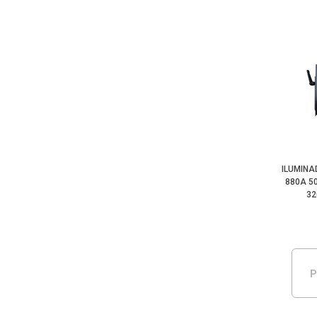
ILUMINA
880A 50
32
P