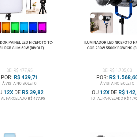
DOR PAINEL LED NICEFOTO TC-
ILUMINADOR LED NICEFOTO H
8II RGB SLIM 50W (BIVOLT)
COB 230W 5500K BOWENS (B
DE: R$ 477,95
DE: R$ 1.705,00
POR:
R$ 439,71
POR:
R$ 1.568,6
À VISTA NO BOLETO
À VISTA NO BOLETO
U
12
X
DE
R$ 39,82
OU
12
X
DE
R$ 142
TAL PARCELADO
R$ 477,95
TOTAL PARCELADO
R$ 1.7