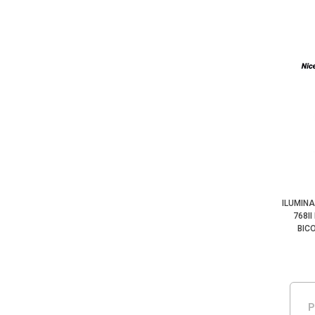
ILUMINA
768II
BIC
P