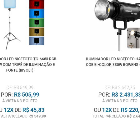
OR LED NICEFOTO TC-668II RGB
ILUMINADOR LED NICEFOTO H
W COM TRIPÉ DE ILUMINAÇÃO E
COB BI-COLOR 330W BOWENS (
FONTE (BIVOLT)
DE: R$ 549,99
DE: R$ 2.642,75
POR:
R$ 505,99
POR:
R$ 2.431,3
À VISTA NO BOLETO
À VISTA NO BOLETO
U
12
X
DE
R$ 45,83
OU
12
X
DE
R$ 220
TAL PARCELADO
R$ 549,99
TOTAL PARCELADO
R$ 2.6