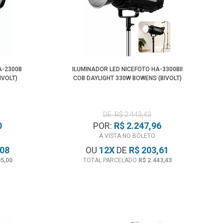
Maior Preço
Menor Preço
A-2300B
ILUMINADOR LED NICEFOTO HA-3300BII
IVOLT)
COB DAYLIGHT 330W BOWENS (BIVOLT)
DE: R$ 2.443,43
0
POR:
R$ 2.247,96
À VISTA NO BOLETO
,08
OU
12
X
DE
R$ 203,61
05,00
TOTAL PARCELADO
R$ 2.443,43