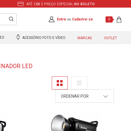
ATÉ
12X
E PREÇO ESPECIAL
NO BOLETO
Entre
ou
Cadastre-se
0
DEO
ACESSÓRIO FOTO E VÍDEO
MARCAS
OUTLET
MINADOR LED
ORDENAR POR
A - Z
Z - A
Mais Vendidos