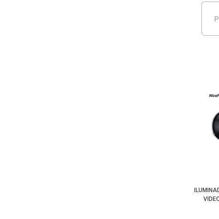
P
ILUMINA
VIDE