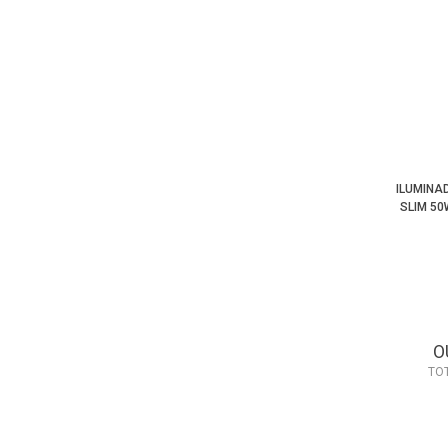
ILUMINAD
SLIM 50
O
TO