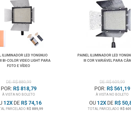
L ILUMINADOR LED YONGNUO
PAINEL ILUMINADOR LED YONG
II BI-COLOR VIDEO LIGHT PARA
III COR VARIÁVEL PARA C
FOTO E VÍDEO
DE: R$ 889,99
DE: R$ 609,99
POR:
R$ 818,79
POR:
R$ 561,19
À VISTA NO BOLETO
À VISTA NO BOLETO
U
12
X
DE
R$ 74,16
OU
12
X
DE
R$ 50,
TAL PARCELADO
R$ 889,99
TOTAL PARCELADO
R$ 60