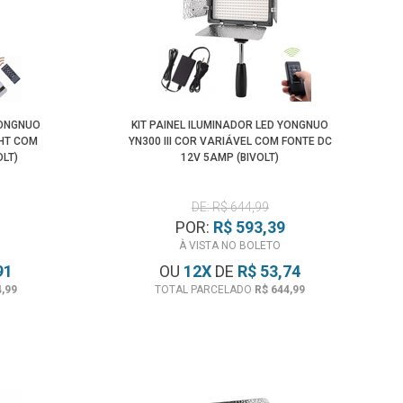
Maior Preço
Menor Preço
YONGNUO
KIT PAINEL ILUMINADOR LED YONGNUO
GHT COM
YN300 III COR VARIÁVEL COM FONTE DC
OLT)
12V 5AMP (BIVOLT)
DE: R$ 644,99
POR:
R$ 593,39
À VISTA NO BOLETO
91
OU
12
X
DE
R$ 53,74
4,99
TOTAL PARCELADO
R$ 644,99