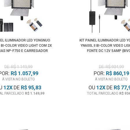
INEL ILUMINADOR LED YONGNUO
KIT PAINEL ILUMINADOR LED 
I BI-COLOR VIDEO LIGHT COM 2X
YN600L II BI-COLOR VIDEO LI
IAS NP-F750 E CARREGADOR
FONTE DC 12V 5AMP (BIV
DE: R$ 1.149,99
DE: R$ 934,99
POR:
R$ 1.057,99
POR:
R$ 860,19
À VISTA NO BOLETO
À VISTA NO BOLETO
U
12
X
DE
R$ 95,83
OU
12
X
DE
R$ 77,
AL PARCELADO
R$ 1.149,99
TOTAL PARCELADO
R$ 93