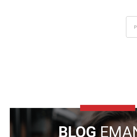
P
BLOG
EMA