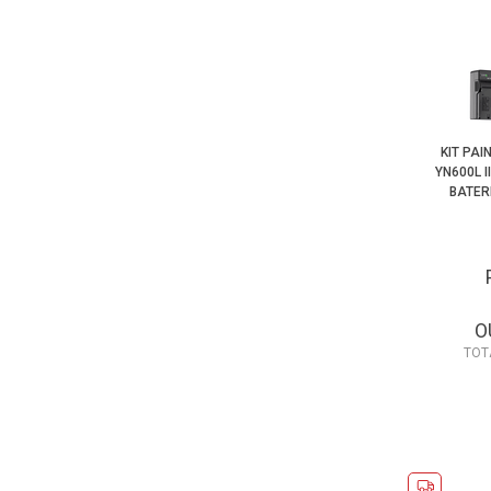
KIT PA
YN600L I
BATER
O
TOT