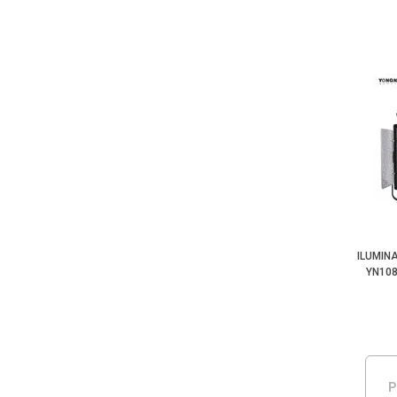
ILUMIN
YN108
P