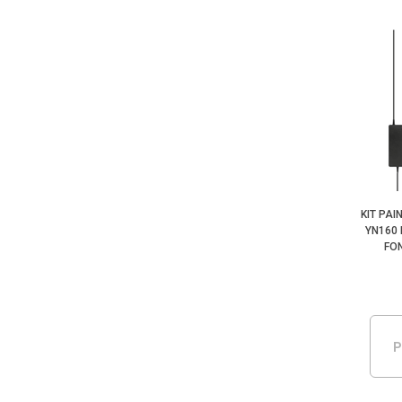
KIT PA
YN160 
FON
P