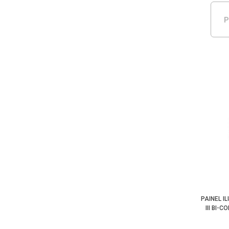
P
PAINEL I
III BI-