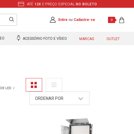
ATÉ
12X
E PREÇO ESPECIAL
NO BOLETO
Entre
ou
Cadastre-se
0
DEO
ACESSÓRIO FOTO E VÍDEO
MARCAS
OUTLET
DE LED
ORDENAR POR
A - Z
Z - A
Mais Vendidos