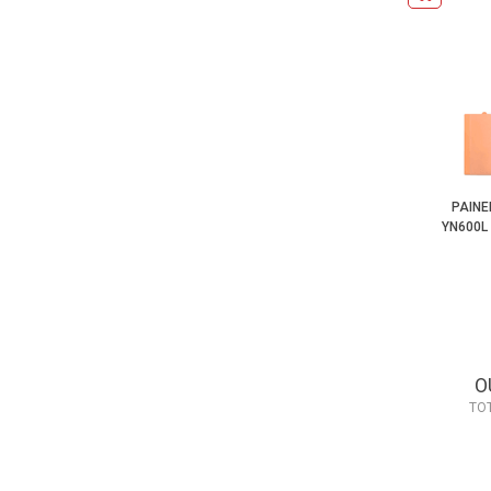
PAINE
YN600L 
O
TO